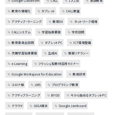
Google Classroom
CALL
1人1台
英語教育
教育の情報化
タブレット
CALL教室
アクティブ・ラーニング
教育DX
ネットワーク環境
CALLシステム
学習指導要領
学校訪問
教育委員会訪問
タブレットPC
ICT環境整備
次期学習指導要領
生成AI
情報リテラシー
e-Learning
フラッシュ型教材活用セミナー
Google Workspace for Education
教員研修
コロナ禍
LMS
プログラミング教育
アクティブラーニング
BYOD
今から始めるタブレットPC
クラウド
GIGA端末
Google Jamboard