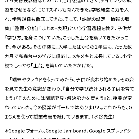
から実物投影機などのＩＣＴ活用を進めてきた。タイピングの練
習をさせるなど、ＩＣＴスキルも育んできた。学級経営に力を入
れ、学習規律も徹底してきた。そして、「課題の設定」「情報の収
集」「整理・分析」「まとめ・表現」という学習過程を教え、子供が
「学び方」を身につけていた。こうした土台を築いてきたからこ
そ、今がある。その証拠に、入学したばかりの１年生も、たった数
カ月で高森台中の学びに順応し、メキメキと成長している。小学
校でしっかり「土台」を築いていたおかげだ。
「端末やクラウドを使ってみたら、子供が変わり始めた。その姿
を見て先生の意識が変わり、『自分で学び続けられる子供を育て
よう』『そのためには問題発見・解決能力を育もう』と、授業が変
わっていった。今の授業がゴールではありません。これからも、Ｇ
ＩＧＡを使って授業改善を続けていきます」（水谷先生）
＊Google フォーム、Google Jamboard、Google スプレッドシ