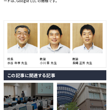
ートは、Google LLC の商標です。
校長
教諭
教諭
水谷 年孝 先生
小川 晋 先生
長縄 正芳 先生
この記事に関連する記事