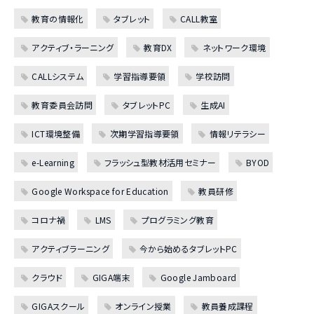
教育の情報化
タブレット
CALL教室
アクティブ・ラーニング
教育DX
ネットワーク環境
CALLシステム
学習指導要領
学校訪問
教育委員会訪問
タブレットPC
生成AI
ICT環境整備
次期学習指導要領
情報リテラシー
e-Learning
フラッシュ型教材活用セミナー
BYOD
Google Workspace for Education
教員研修
コロナ禍
LMS
プログラミング教育
アクティブラーニング
今から始めるタブレットPC
クラウド
GIGA端末
Google Jamboard
GIGAスクール
オンライン授業
教員養成課程