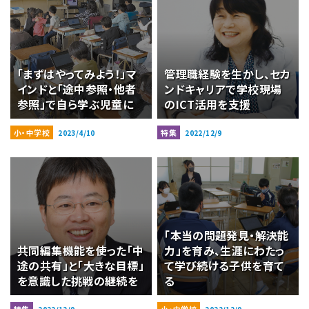
「まずはやってみよう！」マ
管理職経験を生かし、セカ
インドと「途中参照・他者
ンドキャリアで学校現場
参照」で自ら学ぶ児童に
のICT活用を支援
小・中学校
特集
2023/4/10
2022/12/9
「本当の問題発見・解決能
共同編集機能を使った「中
力」を育み、生涯にわたっ
途の共有」と「大きな目標」
て学び続ける子供を育て
を意識した挑戦の継続を
る