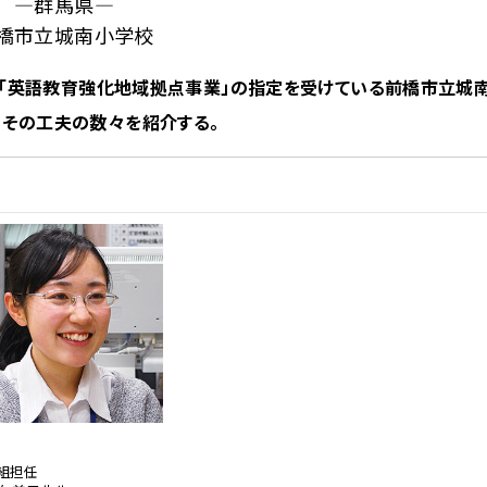
―群馬県―
橋市立城南小学校
省の「英語教育強化地域拠点事業」の指定を受けている前橋市立城
、その工夫の数々を紹介する。
2組担任