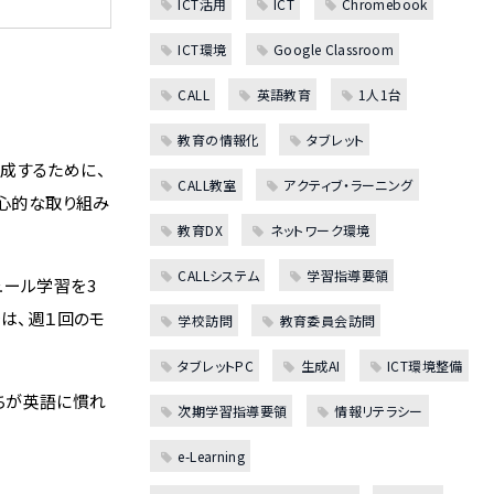
ICT活用
ICT
Chromebook
ICT環境
Google Classroom
CALL
英語教育
1人1台
教育の情報化
タブレット
成するために、
CALL教室
アクティブ・ラーニング
中心的な取り組み
教育DX
ネットワーク環境
CALLシステム
学習指導要領
ュール学習を3
は、週１回のモ
学校訪問
教育委員会訪問
タブレットPC
生成AI
ICT環境整備
ちが英語に慣れ
次期学習指導要領
情報リテラシー
e-Learning