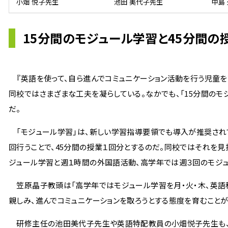
小畑 悦子先生
池田 美代子先生
中島
15分間のモジュール学習と45分間の
『英語を使って、自ら進んでコミュニケーション活動を行う児童を
同校ではさまざまな工夫を凝らしている。なかでも、「15分間のモ
だ。
「モジュール学習」は、新しい学習指導要領でも導入が推奨されて
回行うことで、45分間の授業１回分とするのだ。同校ではそれを見
ジュール学習と週１時間の外国語活動、高学年では週３回のモジ
笠原晶子教頭は「高学年ではモジュール学習を月・火・木、英語
親しみ、進んでコミュニケーションを取ろうとする態度を育むことが
研修主任の池田美代子先生や英語特配教員の小畑悦子先生も、