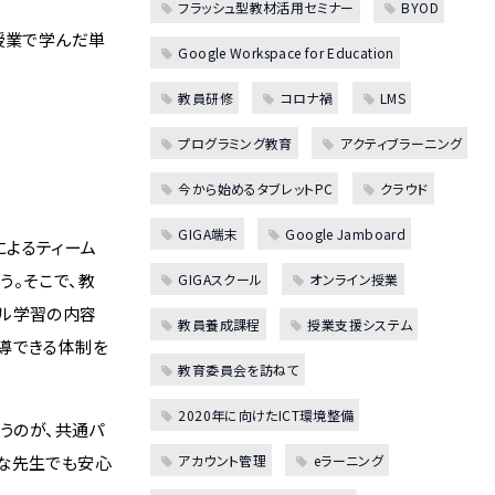
フラッシュ型教材活用セミナー
BYOD
授業で学んだ単
Google Workspace for Education
教員研修
コロナ禍
LMS
プログラミング教育
アクティブラーニング
今から始めるタブレットPC
クラウド
GIGA端末
Google Jamboard
よるティーム
う。そこで、教
GIGAスクール
オンライン授業
ール学習の内容
教員養成課程
授業支援システム
導できる体制を
教育委員会を訪ねて
2020年に向けたICT環境整備
うのが、共通パ
手な先生でも安心
アカウント管理
eラーニング