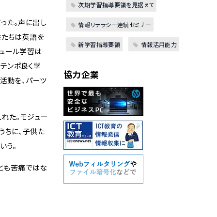
次期学習指導要領を見据えて
った。声に出し
情報リテラシー連続セミナー
供たちは英語を
新学習指導要領
情報活用能力
ジュール学習は
しテンポ良く学
協力企業
習活動を、パーツ
れた。モジュー
うちに、子供た
いう。
ことも苦痛ではな