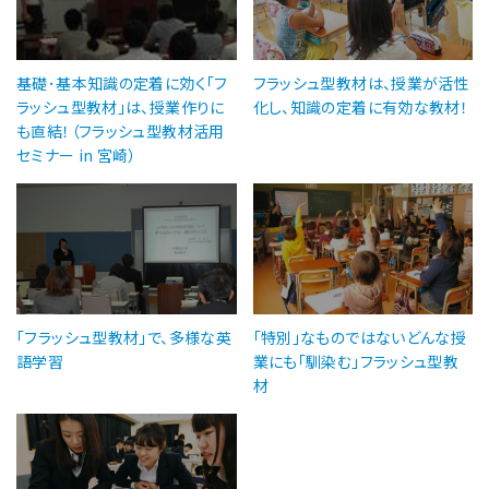
基礎･基本知識の定着に効く「フ
フラッシュ型教材は、授業が活性
ラッシュ型教材」は、授業作りに
化し、知識の定着に有効な教材！
も直結！（フラッシュ型教材活用
セミナー in 宮崎）
「フラッシュ型教材」で、多様な英
「特別」なものではないどんな授
語学習
業にも「馴染む」フラッシュ型教
材