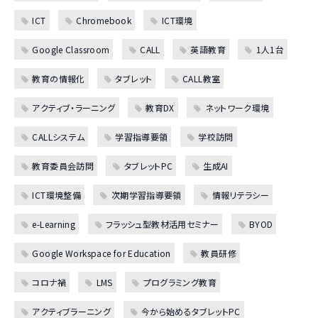
ICT
Chromebook
ICT環境
Google Classroom
CALL
英語教育
1人1台
教育の情報化
タブレット
CALL教室
アクティブ・ラーニング
教育DX
ネットワーク環境
CALLシステム
学習指導要領
学校訪問
教育委員会訪問
タブレットPC
生成AI
ICT環境整備
次期学習指導要領
情報リテラシー
e-Learning
フラッシュ型教材活用セミナー
BYOD
Google Workspace for Education
教員研修
コロナ禍
LMS
プログラミング教育
アクティブラーニング
今から始めるタブレットPC