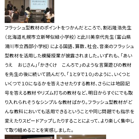
フラッシュ型教材のポイントをつかんだところで、割石隆浩先生
（北海道札幌市立新琴似緑小学校）と此川美奈代先生（富山県
滑川市立西部小学校）による国語、算数、社会、音楽のフラッシュ
型教材を活用した模擬授業が披露されました。いずれも、「あい
うえ おじさん」「かきくけ こんろで」のような言葉遊びの教材
を先生の後に続いて読んだり、「１と９で１０」のように、いくつと
いくつで１０になるかを答えさせたりする教材、さらには地図記
号を答える教材やリズム打ちの教材など、明日からすぐにでも取
り入れられそうなシンプルな教材ばかり。フラッシュ型教材がど
んな教科においても活用できるということや同じ問題でも指示を
変えたりスピードアップしたりすることによって、より楽しく集中し
て取り組めることを実感しました。