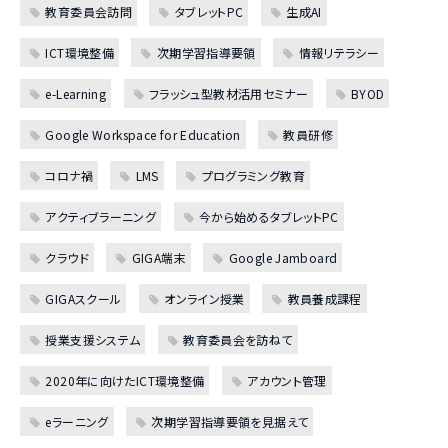
教育委員会訪問
タブレットPC
生成AI
ICT環境整備
次期学習指導要領
情報リテラシー
e-Learning
フラッシュ型教材活用セミナー
BYOD
Google Workspace for Education
教員研修
コロナ禍
LMS
プログラミング教育
アクティブラーニング
今から始めるタブレットPC
クラウド
GIGA端末
Google Jamboard
GIGAスクール
オンライン授業
教員養成課程
授業支援システム
教育委員会を訪ねて
2020年に向けたICT環境整備
アカウント管理
eラーニング
次期学習指導要領を見据えて