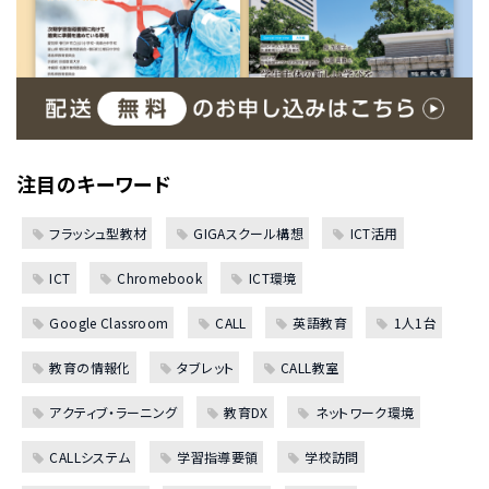
注目のキーワード
フラッシュ型教材
GIGAスクール構想
ICT活用
ICT
Chromebook
ICT環境
Google Classroom
CALL
英語教育
1人1台
教育の情報化
タブレット
CALL教室
アクティブ・ラーニング
教育DX
ネットワーク環境
CALLシステム
学習指導要領
学校訪問