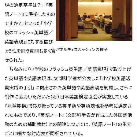
現の選定基準は？」「『英
語ノート』に準拠したもの
ですか？」といった『小学
校のフラッシュ英単語／
英語表現』に対する信ぴ
パネルディスカッションの様子
ょう性を問う質問も多く寄
せられた。
ちなみに『小学校のフラッシュ英単語／英語表現』で取り上げ
た英単語や英語表現は、文部科学省が公表した『小学校英語活
動実践の手引』に掲出された英単語や英語表現を網羅し、さらに
制作に協力いただいた（財）日本英語検定協会が実施している
『児童英検』で取り扱っている英単語や英語表現を参考に選定さ
れたものであり、『英語ノート』（文部科学省が作成した外国語活
動のための補助教材）との関連については、『英語ノート』の単元
ごとに細かな対応表が同梱されている。