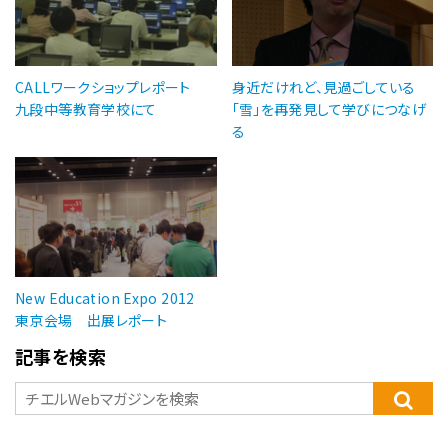
CALLワークショップレポート
身近だけれど、見過ごしている
九段中等教育学校にて
「雪」を再発見して学びにつなげ
る
New Education Expo 2012
東京会場 出展レポート
記事を検索