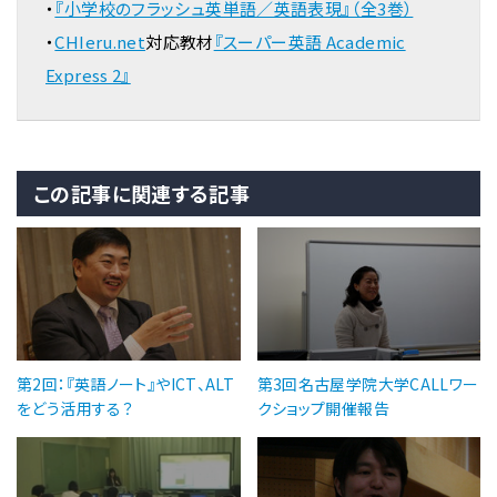
・
『小学校のフラッシュ英単語／英語表現』（全3巻）
・
CHIeru.net
対応教材
『スーパー英語 Academic
Express 2』
この記事に関連する記事
第2回：『英語ノート』やICT、ALT
第3回名古屋学院大学CALLワー
をどう活用する？
クショップ開催報告