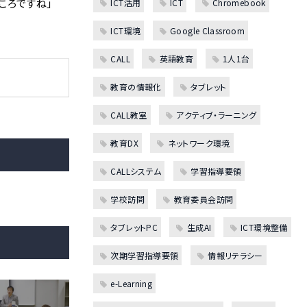
ころですね」
ICT活用
ICT
Chromebook
ICT環境
Google Classroom
CALL
英語教育
1人1台
教育の情報化
タブレット
CALL教室
アクティブ・ラーニング
教育DX
ネットワーク環境
CALLシステム
学習指導要領
学校訪問
教育委員会訪問
タブレットPC
生成AI
ICT環境整備
次期学習指導要領
情報リテラシー
e-Learning