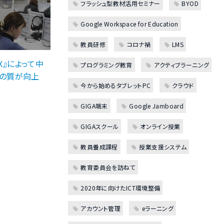
フラッシュ型教材活用セミナー
BYOD
Google Workspace for Education
教員研修
コロナ禍
LMS
 EX』によって中
プログラミング教育
アクティブラーニング
の質が向上
今から始めるタブレットPC
クラウド
GIGA端末
Google Jamboard
GIGAスクール
オンライン授業
教員養成課程
授業支援システム
教育委員会を訪ねて
2020年に向けたICT環境整備
アカウント管理
eラーニング