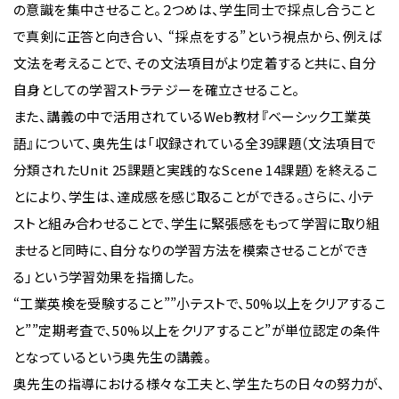
の意識を集中させること。２つめは、学生同士で採点し合うこと
で真剣に正答と向き合い、 “採点をする”という視点から、例えば
文法を考えることで、その文法項目がより定着すると共に、自分
自身としての学習ストラテジーを確立させること。
また、講義の中で活用されているWeb教材『ベーシック工業英
語』について、奥先生は「収録されている全39課題（文法項目で
分類されたUnit 25課題と実践的なScene 14課題）を終えるこ
とにより、学生は、達成感を感じ取ることができる。さらに、小テ
ストと組み合わせることで、学生に緊張感をもって学習に取り組
ませると同時に、自分なりの学習方法を模索させることができ
る」という学習効果を指摘した。
“工業英検を受験すること””小テストで、50%以上をクリアするこ
と””定期考査で、50%以上をクリアすること”が単位認定の条件
となっているという奥先生の講義。
奥先生の指導における様々な工夫と、学生たちの日々の努力が、