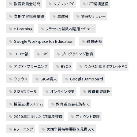
教育委員会訪問
タブレットPC
ICT環境整備
次期学習指導要領
生成AI
情報リテラシー
e-Learning
フラッシュ型教材活用セミナー
Google Workspace for Education
教員研修
コロナ禍
LMS
プログラミング教育
アクティブラーニング
BYOD
今から始めるタブレットPC
クラウド
GIGA端末
Google Jamboard
GIGAスクール
オンライン授業
教員養成課程
授業支援システム
教育委員会を訪ねて
2020年に向けたICT環境整備
アカウント管理
eラーニング
次期学習指導要領を見据えて