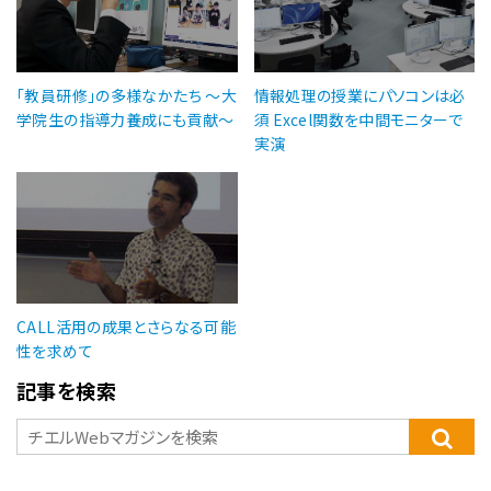
「教員研修」の多様なかたち ～大
情報処理の授業にパソコンは必
学院生の指導力養成にも貢献～
須 Excel関数を中間モニターで
実演
CALL活用の成果とさらなる可能
性を求めて
記事を検索