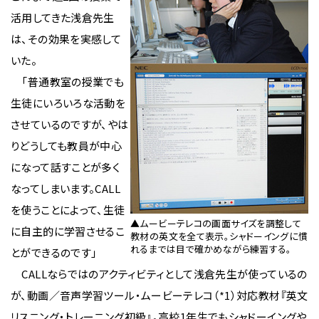
活用してきた浅倉先生
は、その効果を実感して
いた。
「普通教室の授業でも
生徒にいろいろな活動を
させているのですが、やは
りどうしても教員が中心
になって話すことが多く
なってしまいます。CALL
を使うことによって、生徒
▲ムービーテレコの画面サイズを調整して
に自主的に学習させるこ
教材の英文を全て表示。シャドーイングに慣
れるまでは目で確かめながら練習する。
とができるのです」
CALLならではのアクティビティとして浅倉先生が使っているの
が、動画／音声学習ツール・ムービーテレコ（*1）対応教材『英文
リスニング・トレーニング初級』。高校1年生でもシャドーイングや