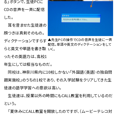
る」ボタンで、生徒PCに
CDの音声を一斉に配信
した。
耳を澄ませた生徒達の
顔つきは真剣そのもの。
▲先生PCの操作でCDの音声を生徒に一斉
ディクテーションですらす
配信。単語や英文のディクテーションをして
らと英文や単語を書き取
いく。
ったその英語力は、高校1
年生にしては相当なものだ。
同校は、神奈川県内に10校しかない「外国語（英語）の独自問
題実施校」のうちの1校であり、その入学試験をクリアしてきた生
徒達の語学学習への意欲は高い。
生徒達は、授業以外の時間にもCALL教室を利用しているのだ
という。
「夏休みにCALL教室を開放したのですが、（ムービーテレコ対