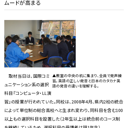
ムードが高まる
取材当日は、国際コミ
▲教室の中央の机に集まり、全員で発声練
習。英語の正しい発音と日本のカタカナ英
ュニケーション系の選択
語の発音の違いを理解する。
科目『コンピュータ・LL演
習』の授業が行われていた。同校は、2008年4月、県内2校の統合
によって単位制の総合高校へと生まれ変わり、同科目を含む100
以上もの選択科目を設置した（2年生以上は統合前のコース制
を継続しているため、選択科目の受講者は現1年生）。