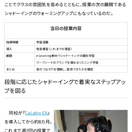
ことでクラスの雰囲気を高めるとともに、授業の次の展開である
シャドーイングのウォーミングアップにもなっているのだ。
当日の授業内容
指導時間
学習活動
導入
発音練習（これまでの復習）
展開
e-Learning教材でシャドーイングの個別学習
ワークシートのブランクを埋めるリスニング学習
まとめ
音のつながりを理解し、習得できたかを確認
段階に応じたシャドーイングで着実なステップアッ
プを図る
同校が『
CaLabo EX
』
を導入してから約8カ月。
これまで週2回の授業で