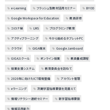
e-Learning
フラッシュ型教材活用セミナー
BYOD
Google Workspace for Education
教員研修
コロナ禍
LMS
プログラミング教育
アクティブラーニング
今から始めるタブレットPC
クラウド
GIGA端末
Google Jamboard
GIGAスクール
オンライン授業
教員養成課程
授業支援システム
教育委員会を訪ねて
2020年に向けたICT環境整備
アカウント管理
eラーニング
次期学習指導要領を見据えて
情報リテラシー連続セミナー
新学習指導要領
情報活用能力