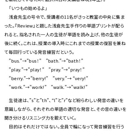
「いつもの始めるよ」
浅倉先生の号令で、受講者の11名がさっと教室の中央に集ま
った。『Review』と題した浅倉先生手作りの単語プリントが配ら
れると、指名された一人の生徒が単語を読み上げ、他の生徒が
後に続く。これは、授業の導入時にこれまでの授業の復習を兼ね
て毎回行っている発音練習だという。
”bus.”→”bus！” ”bath.”→”bath！”
”play.”→”play！” ”pray.”→”pray！”
”berry.”→”berry!” ”very.”→ “very!”
”work.”→”work!” ”walk.”→”walk!”
生徒達は、”s”と”th”、”l”と”r”など紛らわしい発音の違いを
意識しながら、それぞれの単語の適切な発音と、その音の違いを
聞き分けるリスニング力を鍛えていく。
目的はそれだけではない。全員で輪になって発音練習を行う