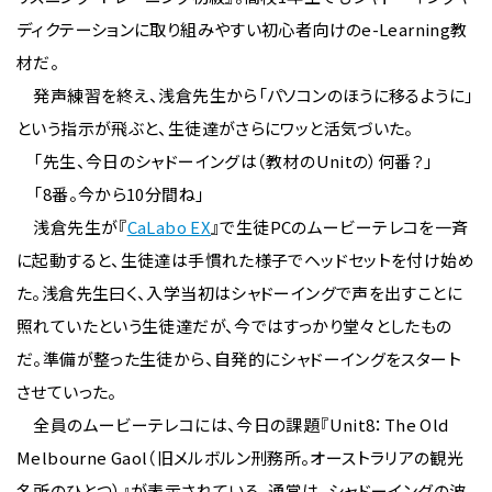
ディクテーションに取り組みやすい初心者向けのe-Learning教
材だ。
発声練習を終え、浅倉先生から「パソコンのほうに移るように」
という指示が飛ぶと、生徒達がさらにワッと活気づいた。
「先生、今日のシャドーイングは（教材のUnitの）何番？」
「8番。今から10分間ね」
浅倉先生が『
CaLabo EX
』で生徒PCのムービーテレコを一斉
に起動すると、生徒達は手慣れた様子でヘッドセットを付け始め
た。浅倉先生曰く、入学当初はシャドーイングで声を出すことに
照れていたという生徒達だが、今ではすっかり堂々としたもの
だ。準備が整った生徒から、自発的にシャドーイングをスタート
させていった。
全員のムービーテレコには、今日の課題『Unit8：The Old
Melbourne Gaol（旧メルボルン刑務所。オーストラリアの観光
名所のひとつ）』が表示されている。通常は、シャドーイングの波