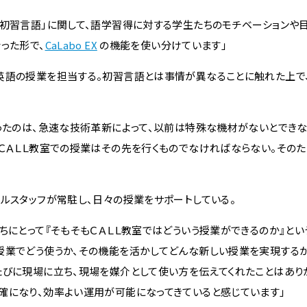
初習言語」に関して、語学習得に対する学生たちのモチベーションや
った形で、
CaLabo EX
の機能を使い分けています」
英語の授業を担当する。初習言語とは事情が異なることに触れた上で
ったのは、急速な技術革新によって、以前は特殊な機材がないとでき
。ＣＡＬＬ教室での授業はその先を行くものでなければならない。その
ルスタッフが常駐し、日々の授業をサポートしている。
ちにとって『そもそもＣＡＬＬ教室ではどういう授業ができるのか』と
授業でどう使うか、その機能を活かしてどんな新しい授業を実現する
たびに現場に立ち、現場を媒介として使い方を伝えてくれたことはあり
確になり、効率よい運用が可能になってきていると感じています」