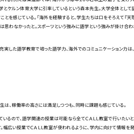
学とケルン体育大学に引率しているという森本先生。大学全体として
ことを感じている。「海外を経験すると、学生たちは口をそろえて『天
とは思わなかったと。スポーツという強みに語学という強みが掛け合わ
充実した語学教育で培った語学力、海外でのコミュニケーション力は
先生は、稼働率の高さには満足しつつも、同時に課題も感じている。
ているので、語学関連の授業は可能なら全てＣＡＬＬ教室で行いたいと
。幅広い授業でＣＡＬＬ教室が使われるように、学内に向けて情報を