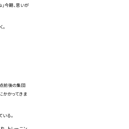
ね」今期、思いが
く。
0点前後の集団
にかかってきま
ている。
れ、トレーニン