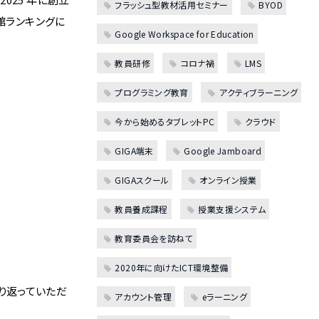
フラッシュ型教材活用セミナー
BYOD
館ランキングに
Google Workspace for Education
教員研修
コロナ禍
LMS
プログラミング教育
アクティブラーニング
今から始めるタブレットPC
クラウド
GIGA端末
Google Jamboard
GIGAスクール
オンライン授業
教員養成課程
授業支援システム
教育委員会を訪ねて
2020年に向けたICT環境整備
り返っていただ
アカウント管理
eラーニング