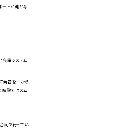
ポートが鍵とな
ビ会議システム
して発音を一から
た映像ではスム
合同で行ってい