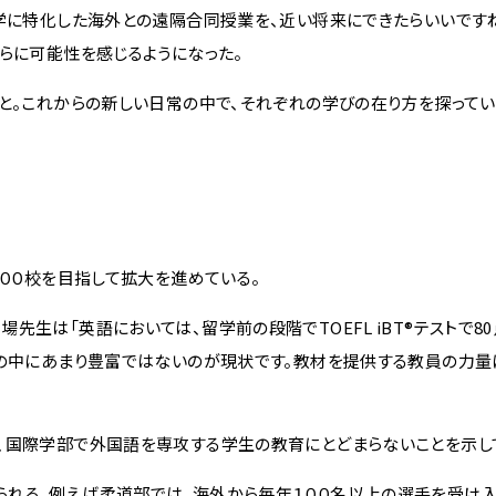
語学に特化した海外との遠隔合同授業を、近い将来にできたらいいです
らに可能性を感じるようになった。
と。これからの新しい日常の中で、それぞれの学びの在り方を探ってい
００校を目指して拡大を進めている。
生は「英語においては、留学前の段階でTOEFL iBT®テストで8
世の中にあまり豊富ではないのが現状です。教材を提供する教員の力量
、国際学部で外国語を専攻する学生の教育にとどまらないことを示し
れる。例えば柔道部では、海外から毎年１００名以上の選手を受け入