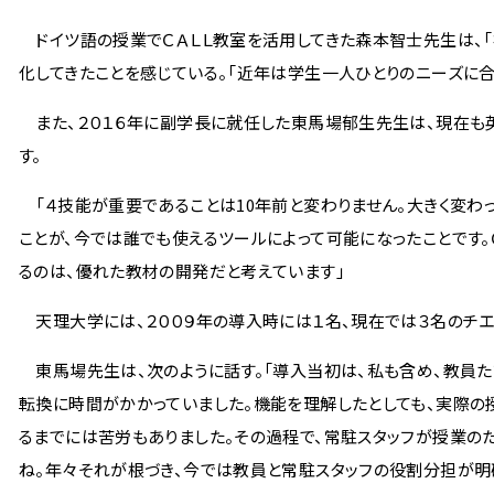
ドイツ語の授業でＣＡＬＬ教室を活用してきた森本智士先生は、「
化してきたことを感じている。「近年は学生一人ひとりのニーズに合
また、２０１６年に副学長に就任した東馬場郁生先生は、現在も
す。
「４技能が重要であることは10年前と変わりません。大きく変わ
ことが、今では誰でも使えるツールによって可能になったことです
るのは、優れた教材の開発だと考えています」
天理大学には、２００９年の導入時には１名、現在では３名のチエ
東馬場先生は、次のように話す。「導入当初は、私も含め、教員た
転換に時間がかかっていました。機能を理解したとしても、実際の
るまでには苦労もありました。その過程で、常駐スタッフが授業の
ね。年々それが根づき、今では教員と常駐スタッフの役割分担が明