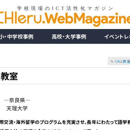
小・中学校事例
高校・大学事例
イベントレ
CALL教
L教室
―奈良県―
天理大学
国際交流・海外留学のプログラムを充実させ、長年にわたって語学