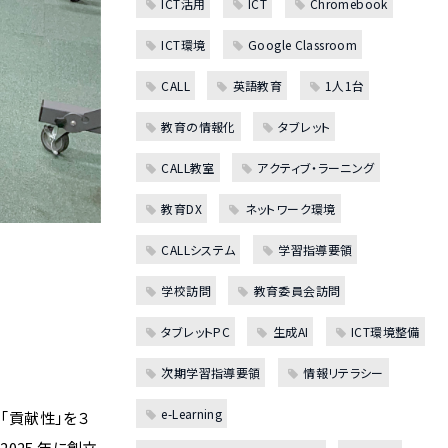
ICT活用
ICT
Chromebook
ICT環境
Google Classroom
CALL
英語教育
1人1台
教育の情報化
タブレット
CALL教室
アクティブ・ラーニング
教育DX
ネットワーク環境
CALLシステム
学習指導要領
学校訪問
教育委員会訪問
タブレットPC
生成AI
ICT環境整備
次期学習指導要領
情報リテラシー
e-Learning
「貢献性」を３
025 年に創立