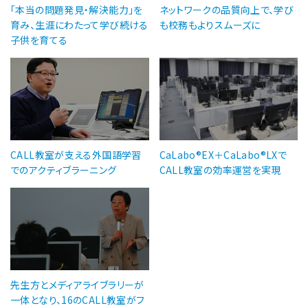
「本当の問題発見・解決能力」を
ネットワークの品質向上で、学び
育み、生涯にわたって学び続ける
も校務もよりスムーズに
子供を育てる
CALL教室が支える外国語学習
CaLabo®EX＋CaLabo®LXで
でのアクティブラーニング
CALL教室の効率運営を実現
先生方とメディアライブラリーが
一体となり、16のCALL教室がフ