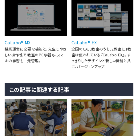
CaLabo® MX
CaLabo® EX
授業運営に必要な機能と、先生にやさ
全国のCALL教室のうち、2教室に1教
しい操作性で 教室のPC学習も、スマ
室は使われている『CaLabo EX』。 す
ホの学習も一元管理。
っきりしたデザインと新しい機能と共
に、バージョンアップ！
この記事に関連する記事