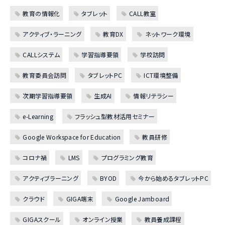
教育の情報化
タブレット
CALL教室
アクティブ・ラーニング
教育DX
ネットワーク環境
CALLシステム
学習指導要領
学校訪問
教育委員会訪問
タブレットPC
ICT環境整備
次期学習指導要領
生成AI
情報リテラシー
e-Learning
フラッシュ型教材活用セミナー
Google Workspace for Education
教員研修
コロナ禍
LMS
プログラミング教育
アクティブラーニング
BYOD
今から始めるタブレットPC
クラウド
GIGA端末
Google Jamboard
GIGAスクール
オンライン授業
教員養成課程