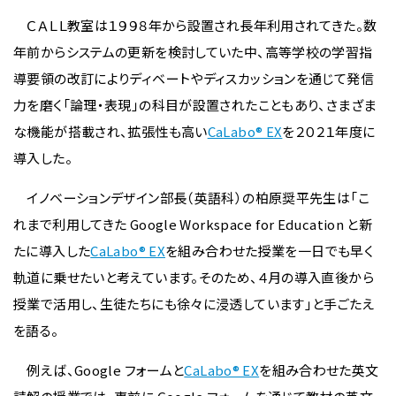
ＣＡＬＬ教室は１９９８年から設置され長年利用されてきた。数
年前からシステムの更新を検討していた中、高等学校の学習指
導要領の改訂によりディベートやディスカッションを通じて発信
力を磨く「論理・表現」の科目が設置されたこともあり、さまざま
な機能が搭載され、拡張性も高い
CaLabo® EX
を２０２１年度に
導入した。
イノベーションデザイン部長（英語科）の柏原奨平先生は「こ
れまで利用してきた Google Workspace for Education と新
たに導入した
CaLabo® EX
を組み合わせた授業を一日でも早く
軌道に乗せたいと考えています。そのため、４月の導入直後から
授業で活用し、生徒たちにも徐々に浸透しています」と手ごたえ
を語る。
例えば、Google フォームと
CaLabo® EX
を組み合わせた英文