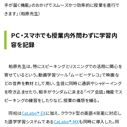
手が届く機能』のおかげでスムーズかつ効率的に授業を進行で
きます」（柏原先生）
ＰＣ・スマホでも授業内外問わずに学習内
容を記録
柏原先生は、特にスピーキングとリスニングでの活用に関心を
寄せているという。動画学習ツール「ムービーテレコ」で映画な
どの音声を教材として用い、生徒に同時に通訳やシャドーイング
を吹き込ませたり、相手がランダムに決まる「ペア会話」機能でス
ピーキングの練習をしたりなど、授業の構想を練る。
同校は
CaLabo® EX
に加え、クラウド型の英語４技能に対応し
た語学学習システムである
CaLabo® MX
も同時に導入した。同