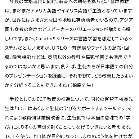
今後の本格運用に向け、製品への期待も膨らむ。「音声教材
は、まだまだアメリカ英語やイギリス英語が主流となっています
が、世界にはさまざまな国や地域に英語話者がいるので、アジア
圏出身者の音声などスピーカーのバリエーションが増えたら嬉
しいです。また、CaLabo® シリーズは言語学習を想定しているシ
ステムだと思いますが、ＵＲＬの一斉送信やファイルの配布・回
収、録音機能などは、英語以外の教科や探究学習でも活用でき
るのではないかと思います。例えば、生徒たちが日本語での自分
のプレゼンテーションを録画し、それを観て、どう改善したらよい
かを分析することもできますね」（柏原先生）
学校としてのＩＣＴ教育の推進について、同校の柳智子校長先
生は「ＩＣＴはあくまで生徒の学びをサポートするツールです。そ
れにより教員側は業務改善に、生徒側では本当の意味での〝学
び〟により多くの時間を割くことにつなげていきたいと考えます。
ＩＣＴを使うこと自体が目的になってしまわぬよう気を付けなが