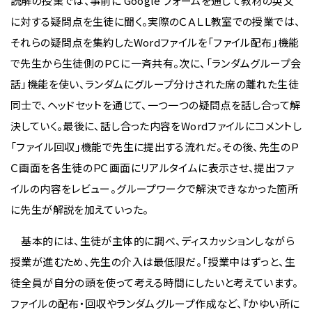
読解の授業では、事前に Google フォームを通じて教材の英文
に対する疑問点を生徒に聞く。実際のＣＡＬＬ教室での授業では、
それらの疑問点を集約したWordファイルを「ファイル配布」機能
で先生から生徒側のＰＣに一斉共有。次に、「ランダムグループ会
話」機能を使い、ランダムにグループ分けされた席の離れた生徒
同士で、ヘッドセットを通じて、一つ一つの疑問点を話し合って解
決していく。最後に、話し合った内容をWordファイルにコメントし
「ファイル回収」機能で先生に提出する流れだ。その後、先生のＰ
Ｃ画面を各生徒のＰＣ画面にリアルタイムに表示させ、提出ファ
イルの内容をレビュー。グループワークで解決できなかった箇所
に先生が解説を加えていった。
基本的には、生徒が主体的に調べ、ディスカッションしながら
授業が進むため、先生の介入は最低限だ。「授業中はずっと、生
徒全員が自分の頭を使って考える時間にしたいと考えています。
ファイルの配布・回収やランダムグループ作成など、『かゆい所に