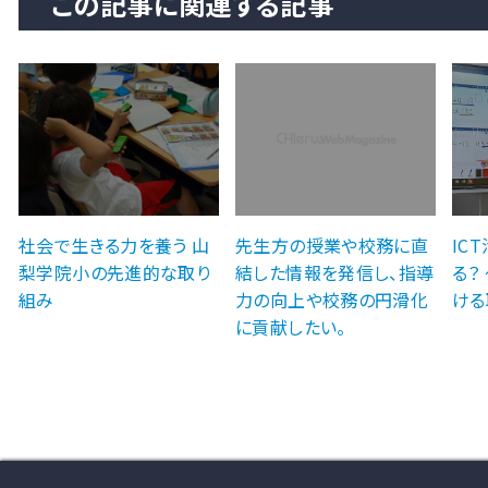
この記事に関連する記事
社会で生きる力を養う 山
先生方の授業や校務に直
IC
梨学院小の先進的な取り
結した情報を発信し、指導
る？
組み
力の向上や校務の円滑化
ける
に貢献したい。