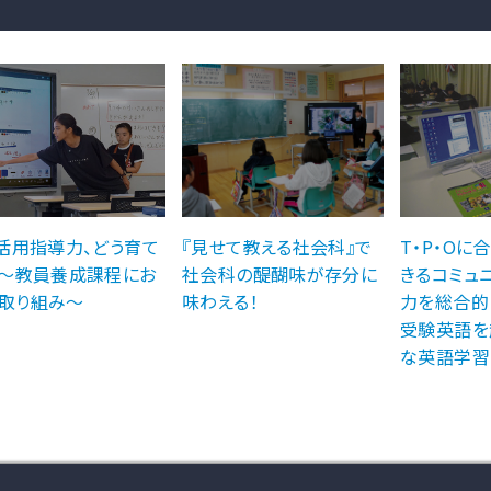
T活用指導力、どう育て
『見せて教える社会科』で
T・P・Oに
 ～教員養成課程にお
社会科の醍醐味が存分に
きるコミュ
取り組み～
味わえる！
力を総合的
受験英語を
な英語学習