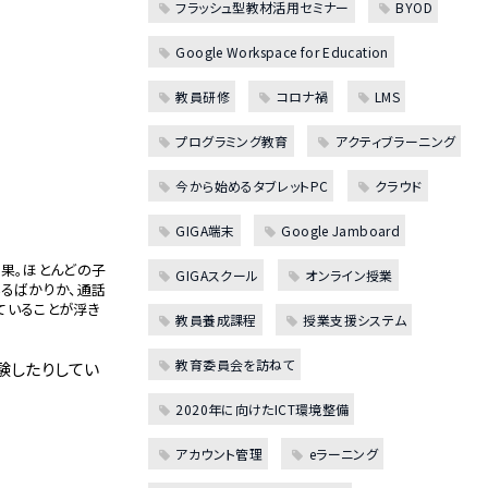
フラッシュ型教材活用セミナー
BYOD
Google Workspace for Education
教員研修
コロナ禍
LMS
プログラミング教育
アクティブラーニング
今から始めるタブレットPC
クラウド
GIGA端末
Google Jamboard
果。ほとんどの子
GIGAスクール
オンライン授業
るばかりか、通話
ていることが浮き
教員養成課程
授業支援システム
教育委員会を訪ねて
験したりしてい
2020年に向けたICT環境整備
アカウント管理
eラーニング