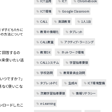
ICT活用
ICT
Chromebook
ICT環境
Google Classroom
CALL
英語教育
1人1台
まず子どもたちに
教育の情報化
タブレット
その方法について
CALL教室
アクティブ・ラーニング
して回答するの
教育DX
ネットワーク環境
本来使いたい活
CALLシステム
学習指導要領
学校訪問
教育委員会訪問
いつですか？」
タブレットPC
生成AI
ICT環境整備
感なく使いこな
次期学習指導要領
情報リテラシー
e-Learning
ンロードしたこ