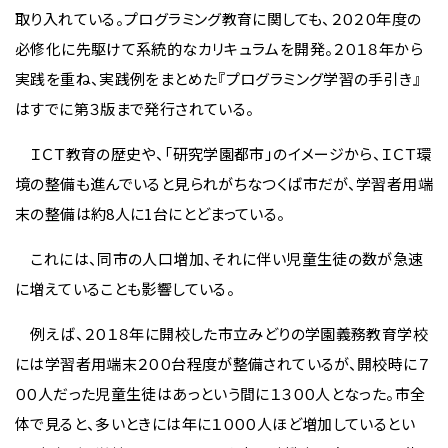
取り入れている。プログラミング教育に関しても、２０２０年度の
必修化に先駆けて系統的なカリキュラムを開発。２０１８年から
実践を重ね、実践例をまとめた『プログラミング学習の手引き』
はすでに第３版まで発行されている。
ＩＣＴ教育の歴史や、「研究学園都市」のイメージから、ＩＣＴ環
境の整備も進んでいると見られがちなつくば市だが、学習者用端
末の整備は約8人に1台にとどまっている。
これには、同市の人口増加、それに伴い児童生徒の数が急速
に増えていることも影響している。
例えば、２０１８年に開校した市立みどりの学園義務教育学校
には学習者用端末２００台程度が整備されているが、開校時に７
００人だった児童生徒はあっという間に１３００人となった。市全
体で見ると、多いときには年に１０００人ほど増加しているとい