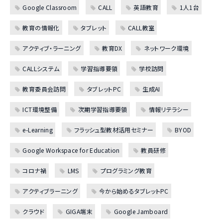
Google Classroom
CALL
英語教育
1人1台
教育の情報化
タブレット
CALL教室
アクティブ・ラーニング
教育DX
ネットワーク環境
CALLシステム
学習指導要領
学校訪問
教育委員会訪問
タブレットPC
生成AI
ICT環境整備
次期学習指導要領
情報リテラシー
e-Learning
フラッシュ型教材活用セミナー
BYOD
Google Workspace for Education
教員研修
コロナ禍
LMS
プログラミング教育
アクティブラーニング
今から始めるタブレットPC
クラウド
GIGA端末
Google Jamboard