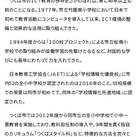
つくば市のＩＣＴ教育の歩みをさかのぼれば、実に40年以上も
前のことになる。１９７７年、市立竹園東小学校において日本で
初めて教育活動にコンピュータを導入して以来、ＩＣＴ環境の整
備と効果的な活用に取り組んできた。
１９９４年度からは「１００校プロジェクト」による市立桜南小
学校での取り組みが協働学習の先駆けとなるなど、対話的な学
びにも長年にわたって力を入れてきた。
日本教育工学協会（ＪＡＥＴ）による「学校情報化優良校」に市
内52の全小中学校が認定されたのは２０１６年のこと。50校規模
での受賞は同市が初めてで、同年の「学校情報化先進地域」に認
定された。
つくば市では２０１２年度から同市立の全小中学校で小中一
貫教育を実施しており、教科担任制の導入や、９年間を貫く独自
のカリキュラム「つくばスタイル科」など、特徴的な方法を次々と