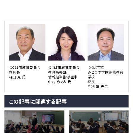
つくば市教育委員会
つくば市教育委員会
つくば市立
教育長
教育指導課
みどりの学園義務教育
森田 充 氏
情報担当指導主事
学校
中村 めぐみ 氏
校長
毛利 靖 先生
この記事に関連する記事