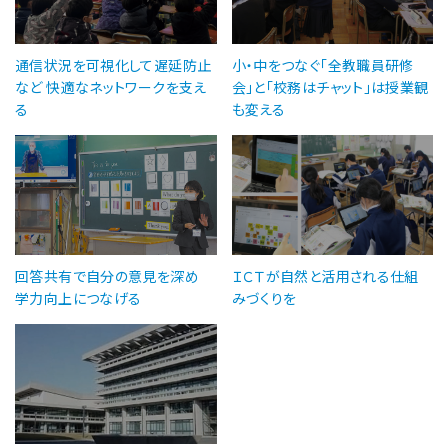
通信状況を可視化して遅延防止
小・中をつなぐ「全教職員研修
など 快適なネットワークを支え
会」と「校務はチャット」は授業観
る
も変える
回答共有で自分の意見を深め
ＩＣＴが自然と活用される仕組
学力向上につなげる
みづくりを