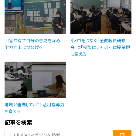
回答共有で自分の意見を深め
小・中をつなぐ「全教職員研修
学力向上につなげる
会」と「校務はチャット」は授業観
も変える
地域と連携して、ICT活用指導力
を育てる
記事を検索