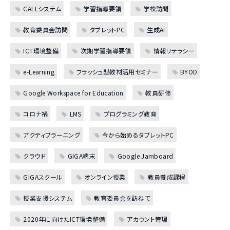
CALLシステム
学習指導要領
学校訪問
教育委員会訪問
タブレットPC
生成AI
ICT環境整備
次期学習指導要領
情報リテラシー
e-Learning
フラッシュ型教材活用セミナー
BYOD
Google Workspace for Education
教員研修
コロナ禍
LMS
プログラミング教育
アクティブラーニング
今から始めるタブレットPC
クラウド
GIGA端末
Google Jamboard
GIGAスクール
オンライン授業
教員養成課程
授業支援システム
教育委員会を訪ねて
2020年に向けたICT環境整備
アカウント管理