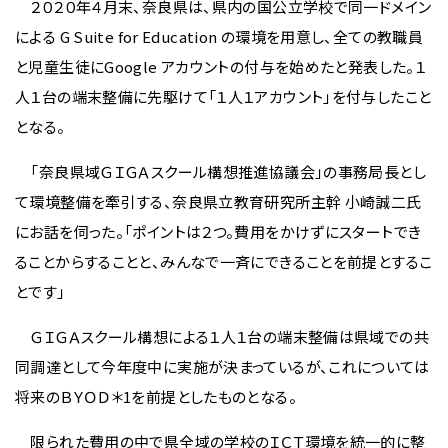
２０２０年４月末、奈良県は、県内の国公立学校で同一ドメイン
による G Suite for Education の環境を用意し、全ての教職員
と児童生徒にGoogle アカウントの付与を始めたと発表した。１
人１台の端末整備に先駆けて「１人１アカウント」を付与したこと
となる。
「奈良県域ＧＩＧＡスクール構想推進協議会」の事務局長とし
て環境整備を牽引する、奈良県立教育研究所主幹 小崎誠二氏
にお話を伺った。「ポイントは２つ。費用をかけずにスタートでき
ることからすることと、みんなで一斉にできることを前提とするこ
とです」
ＧＩＧＡスクール構想による１人１台の端末整備は県域での共
同調達として今年度中に実施が決まっているが、これについては
将来のＢＹＯＤ
＊1
を前提としたものとなる。
限られた費用の中で県全域の学校のＩＣＴ環境を統一的に整