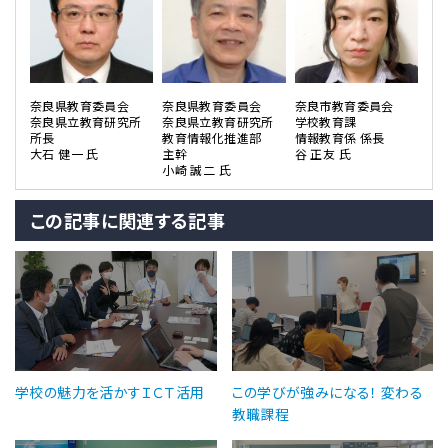
奈良県教育委員会
奈良県教育委員会
奈良市教育委員会
奈良県立教育研究所
奈良県立教育研究所
学校教育課
所長
教育情報化推進部
情報教育係 係長
大石 健一 氏
主幹
谷 正友 氏
小崎 誠二 氏
この記事に関連する記事
学校の魅力を活かすＩＣＴ活用
この学びが強みになる！ 変わる
教職課程