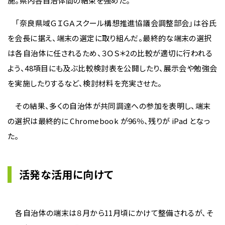
施。県内各自治体間の結束を強めた。
「奈良県域ＧＩＧＡスクール構想推進協議会調整部会」は谷氏
を会長に据え、端末の選定に取り組んだ。最終的な端末の選択
は各自治体に任されるため、３ＯＳ
＊2
の比較が適切に行われる
よう、48項目にも及ぶ比較検討表を公開したり、展示会や勉強会
を実施したりするなど、検討材料を充実させた。
その結果、多くの自治体が共同調達への参加を表明し、端末
の選択は最終的に Chromebook が96％、残りが iPad となっ
た。
活発な活用に向けて
各自治体の端末は８月から11月頃にかけて整備されるが、そ