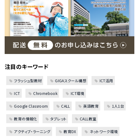
注目のキーワード
フラッシュ型教材
GIGAスクール構想
ICT活用
ICT
Chromebook
ICT環境
Google Classroom
CALL
英語教育
1人1台
教育の情報化
タブレット
CALL教室
アクティブ・ラーニング
教育DX
ネットワーク環境