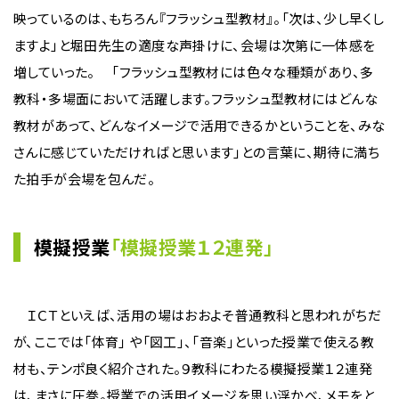
映っているのは、もちろん『フラッシュ型教材』。「次は、少し早くし
ますよ」と堀田先生の適度な声掛けに、会場は次第に一体感を
増していった。 「フラッシュ型教材には色々な種類があり、多
教科・多場面において活躍します。フラッシュ型教材にはどんな
教材があって、どんなイメージで活用できるかということを、みな
さんに感じていただければと思います」との言葉に、期待に満ち
た拍手が会場を包んだ。
模擬授業
「模擬授業１２連発」
ＩＣＴといえば、活用の場はおおよそ普通教科と思われがちだ
が、ここでは「体育」 や「図工」、「音楽」といった授業で使える教
材も、テンポ良く紹介された。９教科にわたる模擬授業１２連発
は、まさに圧巻。授業での活用イメージを思い浮かべ、メモをと