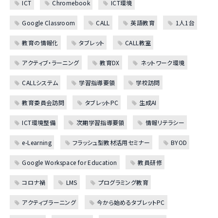
ICT
Chromebook
ICT環境
Google Classroom
CALL
英語教育
1人1台
教育の情報化
タブレット
CALL教室
アクティブ・ラーニング
教育DX
ネットワーク環境
CALLシステム
学習指導要領
学校訪問
教育委員会訪問
タブレットPC
生成AI
ICT環境整備
次期学習指導要領
情報リテラシー
e-Learning
フラッシュ型教材活用セミナー
BYOD
Google Workspace for Education
教員研修
コロナ禍
LMS
プログラミング教育
アクティブラーニング
今から始めるタブレットPC