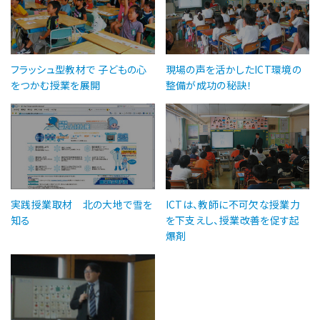
フラッシュ型教材で 子どもの心
現場の声を活かしたICT環境の
をつかむ授業を展開
整備が成功の秘訣！
実践授業取材 北の大地で雪を
ICTは、教師に不可欠な授業力
知る
を下支えし、授業改善を促す起
爆剤