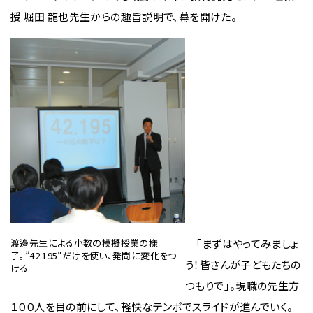
授 堀田 龍也先生からの趣旨説明で、幕を開けた。
渡邉先生による小数の模擬授業の様
「まずはやってみましょ
子。”42.195″だけを使い、発問に変化をつ
う！皆さんが子どもたちの
ける
つもりで」。現職の先生方
１００人を目の前にして、軽快なテンポでスライドが進んでいく。