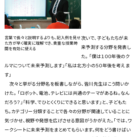
言葉で長々と説明するよりも、記入例を見せ
次いで、子どもたちが未
た方が早く確実に理解でき、貴重な授業時
来予測する分野を発表し
間を有効に使える
た。 「僕は１００年後のク
ルマについて未来予測します」「私は北方小の５０年後を考えま
す」
次々と挙がる分野名を板書しながら、皆川先生はこう問いか
けた。 「ロボット、電池、テレビには共通のテーマがあるね。なん
だろう？」「科学、でひとくくりにできると思います」と、子どもた
ち。カテゴリー分類することで各々の分野が関連していることに
気づかせ、視野や発想を広げさせる意図がうかがえた。「では、ワ
ークシートに未来予測をまとめてもらいます。何をどう書けばい