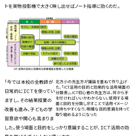
トを実物投影機で大きく映し出せばノート指導に効くのだ。
「今では本校の全教師が
北方小の先生方が議論を重ねて作り上げ
た、「ICT活用の目的と効果的な活用場面の
日常的にＩＣＴを使ってい
分類表」。ICT初心者の先生方は、何から手
を付ければいいかわからない。使用する場
ますし、その結果授業の
面と目的を分類し示すことで活用イメージ
改善も進み、子どもの学
を持ちやすくなり、明確な目的意識を持って
取り組めるようになった
習意欲や関心も高まりま
した。使う場面と目的をしっかり意識することが、ＩＣＴ活用の効