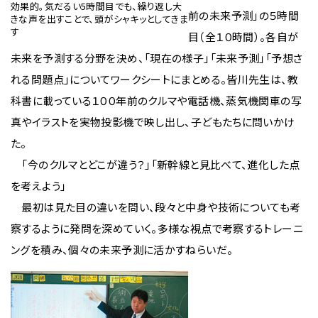
効果的。気だるい5時間目でも、繰り返し大
前の未来予測」の５時間
きな声を出すことで、頭がシャキッとしてきま
す
目（全１０時間）。各自が
未来を予測する分野を決め、「現在の様子」「未来予測」「予想さ
れる問題点」についてワークシートにまとめる。皆川先生は、教
科書に載っている１００年前のクルマや電話機、蒸気機関車の写
真やイラストを実物投影機で映し出し、子どもたちに問いかけ
た。
「今のクルマとどこが違う？」「新幹線と見比べて、進化した点
を考えよう」
最初は見た目の違いを問い、段々と中身や技術についても考
察するように発問を深めていく。多様な視点で考察するトレーニ
ングを積み、個々の未来予測に活かすねらいだ。