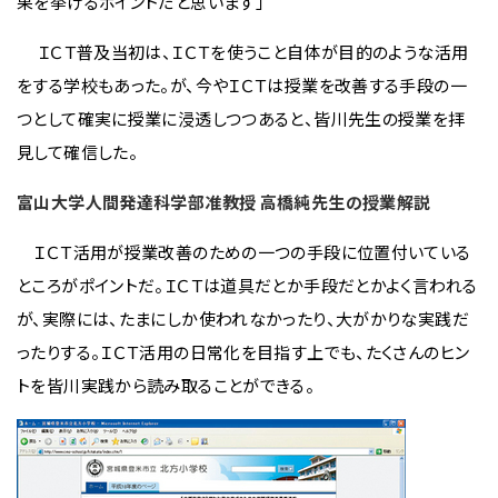
果を挙げるポイントだと思います」
ＩＣＴ普及当初は、ＩＣＴを使うこと自体が目的のような活用
をする学校もあった。が、今やＩＣＴは授業を改善する手段の一
つとして確実に授業に浸透しつつあると、皆川先生の授業を拝
見して確信した。
富山大学人間発達科学部准教授 高橋純先生の授業解説
ＩＣＴ活用が授業改善のための一つの手段に位置付いている
ところがポイントだ。ＩＣＴは道具だとか手段だとかよく言われる
が、実際には、たまにしか使われなかったり、大がかりな実践だ
ったりする。ＩＣＴ活用の日常化を目指す上でも、たくさんのヒン
トを皆川実践から読み取ることができる。