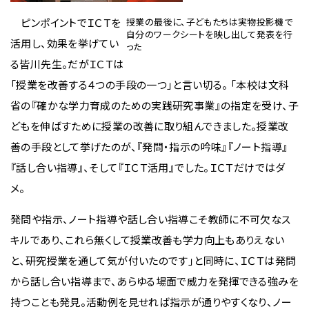
ピンポイントでＩＣＴを
授業の最後に、子どもたちは実物投影機で
自分のワークシートを映し出して発表を行
活用し、効果を挙げてい
った
る皆川先生。だがＩＣＴは
「授業を改善する４つの手段の一つ」と言い切る。 「本校は文科
省の『確かな学力育成のための実践研究事業』の指定を受け、子
どもを伸ばすために授業の改善に取り組んできました。授業改
善の手段として挙げたのが、『発問・指示の吟味』『ノート指導』
『話し合い指導』、そして『ＩＣＴ活用』でした。ＩＣＴだけではダ
メ。
発問や指示、ノート指導や話し合い指導こそ教師に不可欠なス
キルであり、これら無くして授業改善も学力向上もありえない
と、研究授業を通して気が付いたのです」と同時に、ＩＣＴは発問
から話し合い指導まで、あらゆる場面で威力を発揮できる強みを
持つことも発見。活動例を見せれば指示が通りやすくなり、ノー