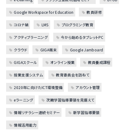
Google Workspace for Education
教員研修
コロナ禍
LMS
プログラミング教育
アクティブラーニング
今から始めるタブレットPC
クラウド
GIGA端末
Google Jamboard
GIGAスクール
オンライン授業
教員養成課程
授業支援システム
教育委員会を訪ねて
2020年に向けたICT環境整備
アカウント管理
eラーニング
次期学習指導要領を見据えて
情報リテラシー連続セミナー
新学習指導要領
情報活用能力