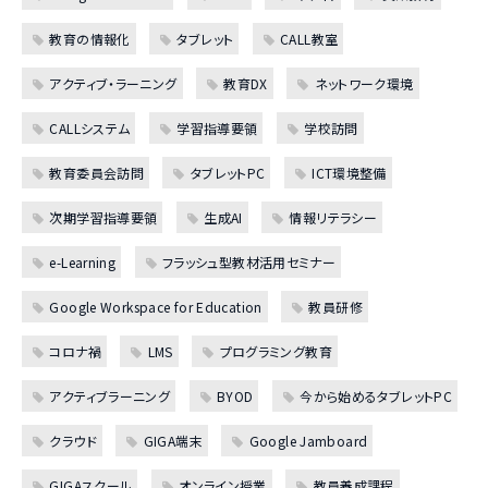
教育の情報化
タブレット
CALL教室
アクティブ・ラーニング
教育DX
ネットワーク環境
CALLシステム
学習指導要領
学校訪問
教育委員会訪問
タブレットPC
ICT環境整備
次期学習指導要領
生成AI
情報リテラシー
e-Learning
フラッシュ型教材活用セミナー
Google Workspace for Education
教員研修
コロナ禍
LMS
プログラミング教育
アクティブラーニング
BYOD
今から始めるタブレットPC
クラウド
GIGA端末
Google Jamboard
GIGAスクール
オンライン授業
教員養成課程