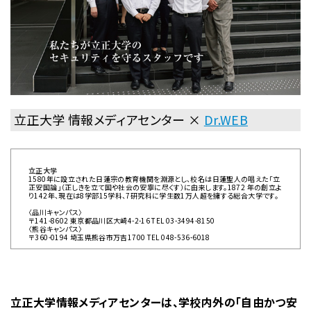
立正大学 情報メディアセンター ×
Dr.WEB
立正大学
1580年に設立された日蓮宗の教育機関を淵源とし、校名は日蓮聖人の唱えた「立
正安国論」（正しきを立て国や社会の安寧に尽くす）に由来します。1872 年の創立よ
り142年、現在は8学部15学科、7研究科に学生数1万人超を擁する総合大学です。
〈品川キャンパス〉
〒141-8602 東京都品川区大崎4-2-16 TEL 03-3494-8150
〈熊谷キャンパス〉
〒360-0194 埼玉県熊谷市万吉1700 TEL 048-536-6018
立正大学情報メディアセンターは、学校内外の「自由かつ安