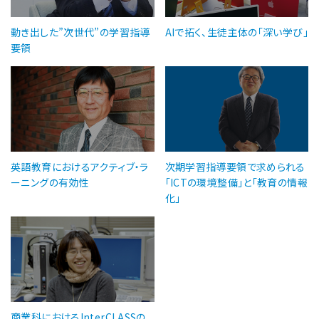
動き出した”次世代”の学習指導
AIで拓く、生徒主体の「深い学び」
要領
英語教育におけるアクティブ・ラ
次期学習指導要領で求められる
ーニングの有効性
「ICTの環境整備」と「教育の情報
化」
商業科におけるInterCLASSの