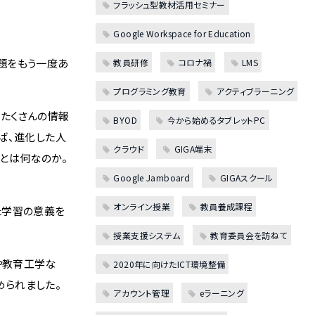
フラッシュ型教材活用セミナー
Google Workspace for Education
題をもう一度あ
教員研修
コロナ禍
LMS
プログラミング教育
アクティブラーニング
たくさんの情報
BYOD
今から始めるタブレットPC
ば、進化した人
クラウド
GIGA端末
とは何なのか。
Google Jamboard
GIGAスクール
オンライン授業
教員養成課程
た学習の意義を
授業支援システム
教育委員会を訪ねて
や教育工学な
2020年に向けたICT環境整備
められました。
アカウント管理
eラーニング