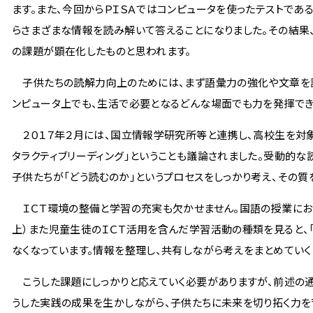
ます。また、今回からＰＩＳＡではコンピュータを使ったテストであ
らさまざまな情報を読み解いて答えることになりました。その結果
の課題が顕在化したものと思われます。
子供たちの読解力向上のためには、まず語彙力の強化や文章を読
ンピュータ上でも、生活で必要となるどんな場面でも力を発揮でき
２０１７年２月には、国立情報学研究所等と連携し、高校生を対象
タラクティブリーディング」ということも議論されました。受動的
子供たちが「どう読むのか」というプロセスをしっかり考え、その質
ＩＣＴ環境の整備と学習の充実も欠かせません。国語の授業におけ
上）また児童生徒のＩＣＴ活用を含んだ学習活動の種類を見ると、「
なくなっています。情報を整理し、共有しながら考えをまとめていく
こうした課題にしっかりと応えていく必要がありますが、前述の通
うした実践の成果を生かしながら、子供たちに未来を切り拓く力を育