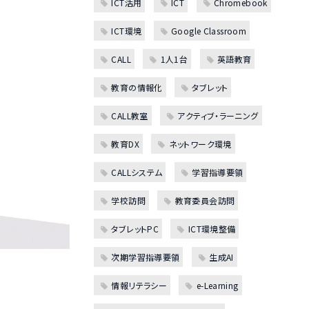
ICT活用
ICT
Chromebook
ICT環境
Google Classroom
CALL
1人1台
英語教育
教育の情報化
タブレット
CALL教室
アクティブ・ラーニング
教育DX
ネットワーク環境
CALLシステム
学習指導要領
学校訪問
教育委員会訪問
タブレットPC
ICT環境整備
次期学習指導要領
生成AI
情報リテラシー
e-Learning