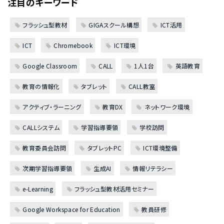
注目のキーワード
フラッシュ型教材
GIGAスクール構想
ICT活用
ICT
Chromebook
ICT環境
Google Classroom
CALL
1人1台
英語教育
教育の情報化
タブレット
CALL教室
アクティブ・ラーニング
教育DX
ネットワーク環境
CALLシステム
学習指導要領
学校訪問
教育委員会訪問
タブレットPC
ICT環境整備
次期学習指導要領
生成AI
情報リテラシー
e-Learning
フラッシュ型教材活用セミナー
Google Workspace for Education
教員研修