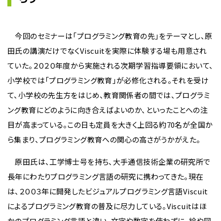
今回のセミナーは「プログラミング教育の先」をテーマとし、原
田氏の講演だけでなくViscuitを実際に体験する場も用意され
ていた。２０２０年度から実施される次期学習指導要領において、
小学校では「プログラミング教育」が必修化される。それを受け
て、小学校の先生方をはじめ、教育関係者の間では、プログラミ
ング教育にどのように向き合えばよいのか、といったことへの注
目が高まっている。この日も定員を大きく上回る約70名が全国か
ら集まり、プログラミング教育への関心の高さがうかがえた。
原田氏は、工学博士号を持ち、大手通信技術企業の研究所で
長年にわたりプログラミング言語の研究に携わってきた。現在
は、２００３年に開発したビジュアルプログラミング言語Viscuit
によるプログラミング教育の普及に尽力している。Viscuitはほ
かのプログラミング言語と違い、文字や数字を使わずに、絵や図