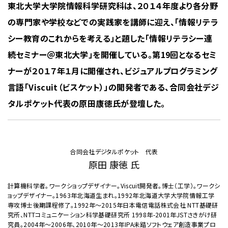
東北大学大学院情報科学研究科は、２０１４年度より各分野
の専門家や学校などでの実践家を講師に迎え、「情報リテラ
シー教育のこれからを考える」と題した「情報リテラシー連
続セミナー＠東北大学」を開催している。第19回となるセミ
ナーが２０１７年１月に開催され、ビジュアルプログラミング
言語「Viscuit（ビスケット）」の開発者である、合同会社デジ
タルポケット代表の原田康徳氏が登壇した。
合同会社デジタルポケット 代表
原田 康徳 氏
計算機科学者。ワークショップデザイナー。Viscuit開発者。博士（工学）。ワークシ
ョップデザイナー。1963年北海道生まれ。1992年北海道大学大学院情報工学
専攻博士後期課程修了。1992年〜2015年日本電信電話株式会社 NTT基礎研
究所、NTTコミュニケーション科学基礎研究所 1998年-2001年JSTさきがけ研
究員。2004年〜2006年、2010年〜2013年IPA未踏ソフトウェア創造事業プロ