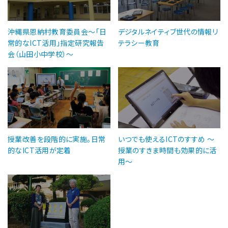
沖縄県恩納村教育委員会～「日
デジタルネイティブ世代の情報リ
常的なICT活用」指定研究報告
テラシー教育
会（山田小中学校）～
授業改善を段階的に実施。日常
いつでも使えるICTのすすめ ～
的なICT活用が定着
授業のすきま時間も効果的に活
用～