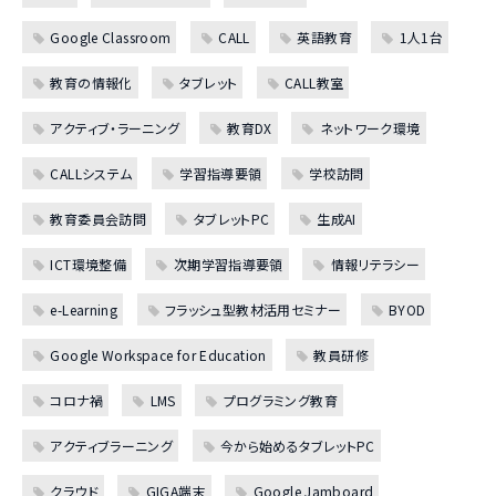
Google Classroom
CALL
英語教育
1人1台
教育の情報化
タブレット
CALL教室
アクティブ・ラーニング
教育DX
ネットワーク環境
CALLシステム
学習指導要領
学校訪問
教育委員会訪問
タブレットPC
生成AI
ICT環境整備
次期学習指導要領
情報リテラシー
e-Learning
フラッシュ型教材活用セミナー
BYOD
Google Workspace for Education
教員研修
コロナ禍
LMS
プログラミング教育
アクティブラーニング
今から始めるタブレットPC
クラウド
GIGA端末
Google Jamboard