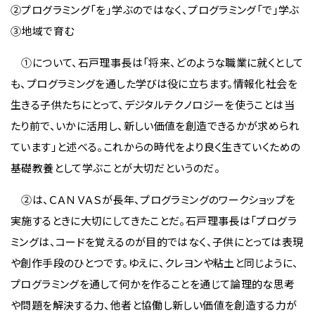
②プログラミング「を」学ぶのではなく、プログラミング「で」学ぶ
③地域で育む
①について、石戸理事長は「将来、どのような職業に就くとして
も、プログラミングを通した学びは役に立ちます。情報化社会を
生きる子供たちにとって、デジタルテクノロジーを使うことは当
たり前で、いかに活用し、新しい価値を創造できるかが求められ
ています」と述べる。これからの時代をより良く生きていくための
基礎教養として学ぶことが大切だというのだ。
②は、ＣＡＮＶＡＳが長年、プログラミングのワークショップを
実施するときに大切にしてきたことだ。石戸理事長は「プログラ
ミングは、コードを覚えるのが目的ではなく、子供にとっては表現
や創作手段のひとつです。ゆえに、クレヨンや粘土と同じように、
プログラミングを通して何かを作ることを通じて論理的な思考
や問題を解決する力、他者と協働し新しい価値を創造する力が