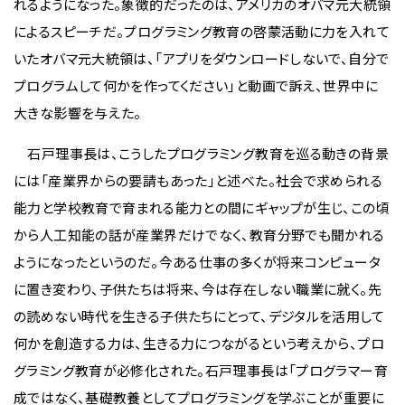
れるようになった。象徴的だったのは、アメリカのオバマ元大統領
によるスピーチだ。プログラミング教育の啓蒙活動に力を入れて
いたオバマ元大統領は、「アプリをダウンロードしないで、自分で
プログラムして何かを作ってください」と動画で訴え、世界中に
大きな影響を与えた。
石戸理事長は、こうしたプログラミング教育を巡る動きの背景
には「産業界からの要請もあった」と述べた。社会で求められる
能力と学校教育で育まれる能力との間にギャップが生じ、この頃
から人工知能の話が産業界だけでなく、教育分野でも聞かれる
ようになったというのだ。今ある仕事の多くが将来コンピュータ
に置き変わり、子供たちは将来、今は存在しない職業に就く。先
の読めない時代を生きる子供たちにとって、デジタルを活用して
何かを創造する力は、生きる力につながるという考えから、プロ
グラミング教育が必修化された。石戸理事長は「プログラマー育
成ではなく、基礎教養としてプログラミングを学ぶことが重要に