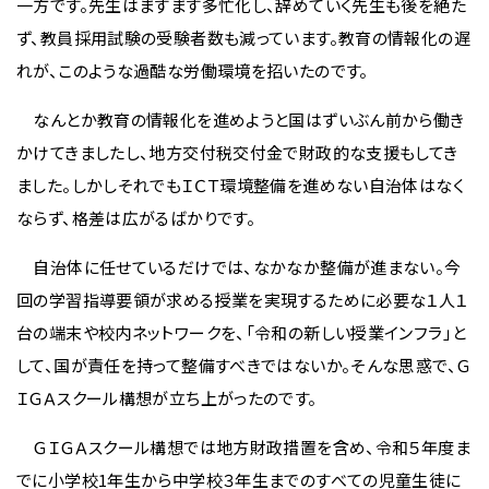
一方です。先生はますます多忙化し、辞めていく先生も後を絶た
ず、教員採用試験の受験者数も減っています。教育の情報化の遅
れが、このような過酷な労働環境を招いたのです。
なんとか教育の情報化を進めようと国はずいぶん前から働き
かけてきましたし、地方交付税交付金で財政的な支援もしてき
ました。しかしそれでもＩＣＴ環境整備を進めない自治体はなく
ならず、格差は広がるばかりです。
自治体に任せているだけでは、なかなか整備が進まない。今
回の学習指導要領が求める授業を実現するために必要な１人１
台の端末や校内ネットワークを、「令和の新しい授業インフラ」と
して、国が責任を持って整備すべきではないか。そんな思惑で、Ｇ
ＩＧＡスクール構想が立ち上がったのです。
ＧＩＧＡスクール構想では地方財政措置を含め、令和５年度ま
でに小学校1年生から中学校３年生までのすべての児童生徒に