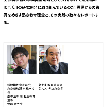
ICT活用の研究開発に取り組んでいるのだ。震災からの復
興をめざす熱き教育理念と、その実践の数々をレポートす
る。
新地町教育委員会
新地町教育委員会
教育総務課 総務学校
佐々木 孝司教育長
係
指導主事 兼 社会教育
主事
伊藤 寛先生