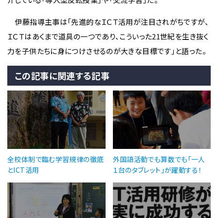
伊藤指導主事は「先進的なＩＣＴ活用が注目されがちですが、
ＩＣＴはあくまで道具の一つであり、こういった21世紀を生き抜く
力を子供たちに身につけさせるのが大きな目標です」と語った。
この記事に関連する記事
全校体制で臨む学習規律の徹底
外国語活動でも算数でも「一人
とICT活用
１台のタブレット」が躍動する！