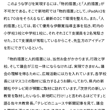
このような学びを実現するには、「物的措置」と「人的措置」が
不可欠である。そこで新地町では「物的措置」として、iPadAir2を
約１７０台をそろえるなど、最新のＩＣＴ環境を整えた。また、「人
的措置」としては、若くて優秀な伊藤寛指導主事を招き、町内の
小学校３校と中学校１校に、それぞれＩＣＴ支援員を２名常駐さ
せた。ＩＣＴ支援員が常駐しているからこそ、先生方のアイディア
を形にできているという。
「物的措置と人的措置には、当然お金がかかります。行政と学
校、そして議会が三位一体にならなければ、実現できません。議
会の理解を得るために、広報活動には力を入れています。各学校
長にはマスコミの取材に協力するようお願いしており、県内の新
聞社やテレビ局が頻繁に取材に訪れています。『次世代の新しい
教育を取材したいなら、新地町に行け！』と言われるほどです」と
語る佐々木教育長。「テレビのニュースや新聞記事を見て、議会