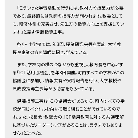
「こういった学習活動を行うには、教材力や授業力が必要
であり、最終的には教師の指導力が問われます。教委として
も、研修体制を充実させ、先生方の指導力向上を支援してい
ます」と話す伊藤指導主事。
各小・中学校では、年3回、授業研究会等を実施。大学教
授や企業の方を講師に招き、学んでいる。
また、学校間の横のつながりも重視し、教育長を中心とす
る「ICT活用協議会」を年3回開催。町内すべての学校がこの
協議会に参加し、情報共有や実践報告を行い、大学教授や
県教委指導主事等から助言をもらっている。
伊藤指導主事は「この協議会があるから、町内すべての学
校が同じベクトルを向いて取り組むことができているので
す。また、校長会・教頭会の、ICT活用教育に対する共通理解
に基づいたリーダーシップがあることは、言うまでもありま
せん」と述べた。