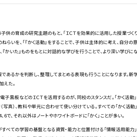
う子供の育成の研究主題のもと、「ＩＣＴを効果的に活用した授業づくり
のねらいを、「『かく活動』をすることで、子供は主体的に考え、自分の
、『かいた』ものをもとに対話的な学びを行うことで、より深い学びに
報であるかを判断し、整理してまとめる表現も行うことになります。新
加えた。
電子黒板などのＩＣＴを活用するのが、同校のスタンスだ。「かく活動
で（写真）、教科や単元に合わせて使い分けている。すべての「かく活動
、4、6で、それ以外はノートやホワイトボードに「かく」ことが多い。
がすべての学習の基盤となる資質・能力と位置付ける「情報活用能力」