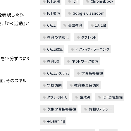
ICT活用
ICT
Chromebook
ICT環境
Google Classroom
を表現したり、
、『かく活動』と
CALL
英語教育
1人1台
教育の情報化
タブレット
CALL教室
アクティブ・ラーニング
を15分ずつに3
教育DX
ネットワーク環境
CALLシステム
学習指導要領
面、そのスキル
学校訪問
教育委員会訪問
タブレットPC
生成AI
ICT環境整備
次期学習指導要領
情報リテラシー
e-Learning