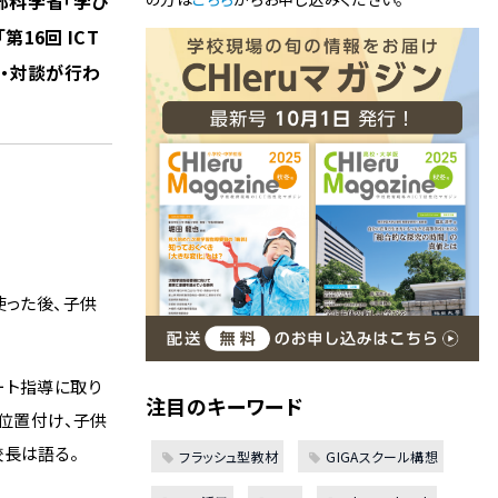
部科学省「学び
16回 ICT
演・対談が行わ
使った後、子供
ート指導に取り
注目のキーワード
と位置付け、子供
校長は語る。
フラッシュ型教材
GIGAスクール構想