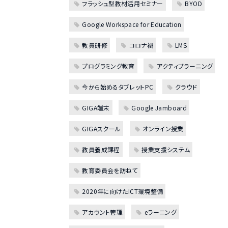
フラッシュ型教材活用セミナー
BYOD
Google Workspace for Education
教員研修
コロナ禍
LMS
プログラミング教育
アクティブラーニング
今から始めるタブレットPC
クラウド
GIGA端末
Google Jamboard
GIGAスクール
オンライン授業
教員養成課程
授業支援システム
教育委員会を訪ねて
2020年に向けたICT環境整備
アカウント管理
eラーニング