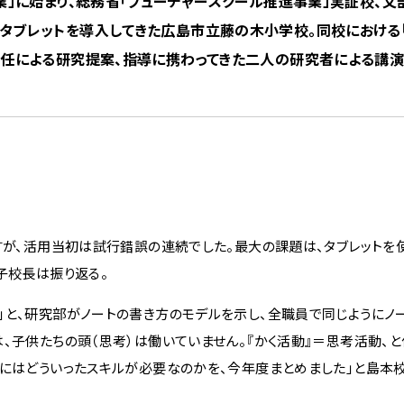
事業」に始まり、総務省「フューチャースクール推進事業」実証校、文
タブレットを導入してきた広島市立藤の木小学校。同校における「第
究主任による研究提案、指導に携わってきた二人の研究者による講
すが、活用当初は試行錯誤の連続でした。最大の課題は、タブレットを
子校長は振り返る。
と、研究部がノートの書き方のモデルを示し、全職員で同じようにノ
、子供たちの頭（思考）は働いていません。『かく活動』＝思考活動、
めにはどういったスキルが必要なのかを、今年度まとめました」と島本