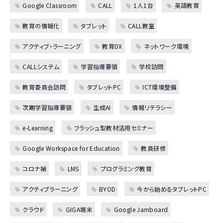
Google Classroom
CALL
1人1台
英語教育
教育の情報化
タブレット
CALL教室
アクティブ・ラーニング
教育DX
ネットワーク環境
CALLシステム
学習指導要領
学校訪問
教育委員会訪問
タブレットPC
ICT環境整備
次期学習指導要領
生成AI
情報リテラシー
e-Learning
フラッシュ型教材活用セミナー
Google Workspace for Education
教員研修
コロナ禍
LMS
プログラミング教育
アクティブラーニング
BYOD
今から始めるタブレットPC
クラウド
GIGA端末
Google Jamboard