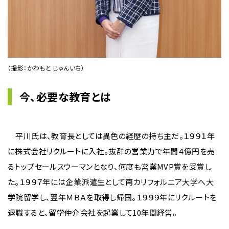
（撮影：かわもと じゅんいち）
今、必要な教育とは
平川氏は、教育長としては異色の経歴の持ち主だ。１９９１年
に株式会社リクルートに入社。抜群の営業力で年間４億円を売
るトップセールスウーマンとなり、何度も営業MVP賞を受賞し
た。１９９７年には企業派遣生として南カリフォルニア大学へ大
学院留学し、翌年ＭＢＡを取得し帰国。１９９９年にリクルートを
退職すると、留学仲介会社を起業して10年間経営。