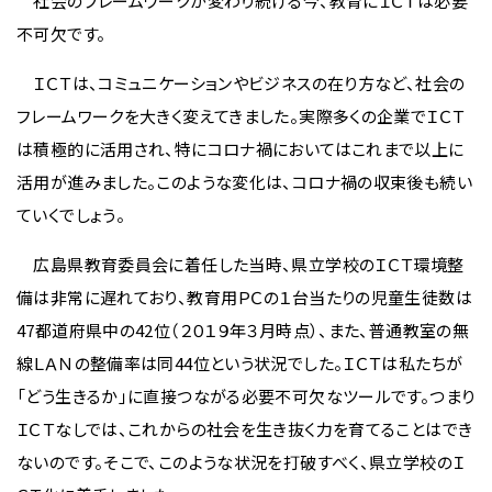
社会のフレームワークが変わり続ける今、教育にＩＣＴは必要
不可欠です。
ＩＣＴは、コミュニケーションやビジネスの在り方など、社会の
フレームワークを大きく変えてきました。実際多くの企業でＩＣＴ
は積極的に活用され、特にコロナ禍においてはこれまで以上に
活用が進みました。このような変化は、コロナ禍の収束後も続い
ていくでしょう。
広島県教育委員会に着任した当時、県立学校のＩＣＴ環境整
備は非常に遅れており、教育用ＰＣの１台当たりの児童生徒数は
47都道府県中の42位（２０１９年３月時点）、また、普通教室の無
線ＬＡＮの整備率は同44位という状況でした。ＩＣＴは私たちが
「どう生きるか」に直接つながる必要不可欠なツールです。つまり
ＩＣＴなしでは、これからの社会を生き抜く力を育てることはでき
ないのです。そこで、このような状況を打破すべく、県立学校のＩ