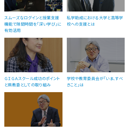
スムーズなログインと授業支援
私学助成における大学と高等学
機能で隙間時間を「深い学び」に
校への支援とは
有効活用
ＧＩＧＡスクール成功のポイント
学校や教育委員会が「いま、すべ
と県教委としての取り組み
きこと」は