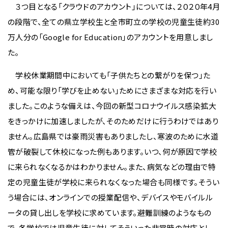
３つ目となる「クラウドのアカウント」については、２０２０年4月
の段階で、全ての県立学校生と全市町立の学校の児童生徒約30
万人分の「Google for Education」のアカウントを用意しまし
た。
学校休業期間中においても「子供たちとの繋がりを保つ」た
め、可能な限り「学びを止めない」ためにさまざまな対応を行い
ました。このような備えは、今回の新型コロナウイルス感染拡大
をきっかけに加速しましたが、そのためだけに行うわけではあり
ません。広島県では豪雨災害もありましたし、寒波のために水道
管が破裂して休校になった例もあります。いつ、何が原因で学校
に来られなくなるかはわかりません。また、病気などの理由で特
定の児童生徒が学校に来られなくなった場合も同様です。そうい
う場合には、オンラインでの授業配信や、デバイスやモバイルル
ータの貸し出しを学校に求めています。避難訓練のようなもの
で、各学校では児童生徒に対してそういった非常時の対応とし