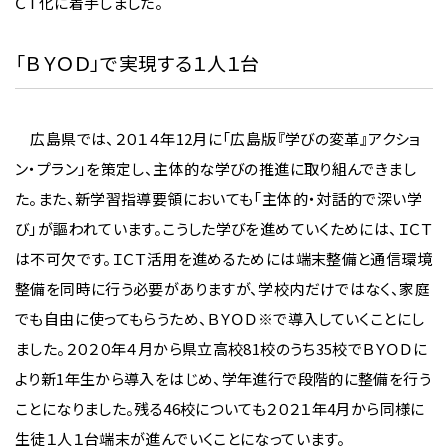
ＣＴ化に着手しました。
「ＢＹＯＤ」で実現する１人１台
広島県では、２０１４年12月に「広島版『学びの変革』アクショ
ン・プラン」を策定し、主体的な学びの推進に取り組んできまし
た。また、新学習指導要領においても「主体的・対話的で深い学
び」が謳われています。こうした学びを進めていくためには、ＩＣＴ
は不可欠です。ＩＣＴ活用を進めるためには端末整備と通信環境
整備を同時に行う必要がありますが、学校内だけではなく、家庭
でも自由に使ってもらうため、ＢＹＯＤ※で導入していくことにし
ました。２０２０年４月から県立高校81校のうち35校でＢＹＯＤに
より新1年生から導入をはじめ、学年進行で段階的に整備を行う
ことになりました。残る46校についても２０２１年4月から同様に
生徒１人１台端末が進んでいくことになっています。