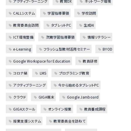
アクティブ・ラーニング
教育DX
ネットワーク環境
CALLシステム
学習指導要領
学校訪問
教育委員会訪問
タブレットPC
生成AI
ICT環境整備
次期学習指導要領
情報リテラシー
e-Learning
フラッシュ型教材活用セミナー
BYOD
Google Workspace for Education
教員研修
コロナ禍
LMS
プログラミング教育
アクティブラーニング
今から始めるタブレットPC
クラウド
GIGA端末
Google Jamboard
GIGAスクール
オンライン授業
教員養成課程
授業支援システム
教育委員会を訪ねて