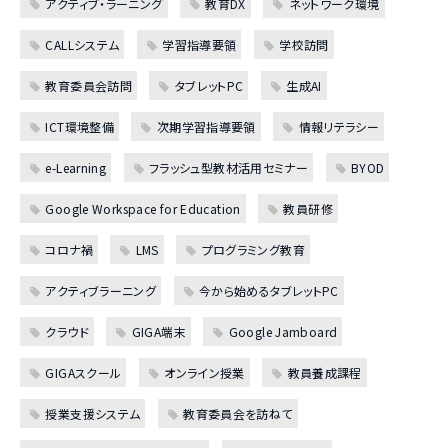
アクティブ・ラーニング
教育DX
ネットワーク環境
CALLシステム
学習指導要領
学校訪問
教育委員会訪問
タブレットPC
生成AI
ICT環境整備
次期学習指導要領
情報リテラシー
e-Learning
フラッシュ型教材活用セミナー
BYOD
Google Workspace for Education
教員研修
コロナ禍
LMS
プログラミング教育
アクティブラーニング
今から始めるタブレットPC
クラウド
GIGA端末
Google Jamboard
GIGAスクール
オンライン授業
教員養成課程
授業支援システム
教育委員会を訪ねて