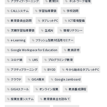
アクティブ・ラーニング
教育DX
ネットワーク環境
CALLシステム
学習指導要領
学校訪問
教育委員会訪問
タブレットPC
ICT環境整備
次期学習指導要領
生成AI
情報リテラシー
e-Learning
フラッシュ型教材活用セミナー
Google Workspace for Education
教員研修
コロナ禍
LMS
プログラミング教育
アクティブラーニング
BYOD
今から始めるタブレットPC
クラウド
GIGA端末
Google Jamboard
GIGAスクール
オンライン授業
教員養成課程
授業支援システム
教育委員会を訪ねて