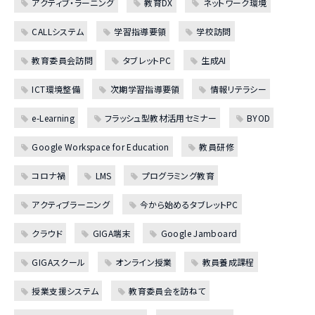
アクティブ・ラーニング
教育DX
ネットワーク環境
CALLシステム
学習指導要領
学校訪問
教育委員会訪問
タブレットPC
生成AI
ICT環境整備
次期学習指導要領
情報リテラシー
e-Learning
フラッシュ型教材活用セミナー
BYOD
Google Workspace for Education
教員研修
コロナ禍
LMS
プログラミング教育
アクティブラーニング
今から始めるタブレットPC
クラウド
GIGA端末
Google Jamboard
GIGAスクール
オンライン授業
教員養成課程
授業支援システム
教育委員会を訪ねて