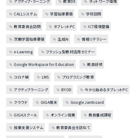
アクティブ・ラーニング
教育DX
ネットワーク環境
CALLシステム
学習指導要領
学校訪問
教育委員会訪問
タブレットPC
ICT環境整備
次期学習指導要領
生成AI
情報リテラシー
e-Learning
フラッシュ型教材活用セミナー
Google Workspace for Education
教員研修
コロナ禍
LMS
プログラミング教育
アクティブラーニング
BYOD
今から始めるタブレットPC
クラウド
GIGA端末
Google Jamboard
GIGAスクール
オンライン授業
教員養成課程
授業支援システム
教育委員会を訪ねて