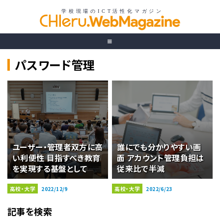
パスワード管理
ユーザー・管理者双方に高
誰にでも分かりやすい画
い利便性 目指すべき教育
面 アカウント管理負担は
を実現する基盤として
従来比で半減
高校・大学
高校・大学
2022/12/9
2022/6/23
記事を検索