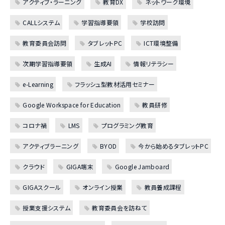
アクティブ・ラーニング
教育DX
ネットワーク環境
CALLシステム
学習指導要領
学校訪問
教育委員会訪問
タブレットPC
ICT環境整備
次期学習指導要領
生成AI
情報リテラシー
e-Learning
フラッシュ型教材活用セミナー
Google Workspace for Education
教員研修
コロナ禍
LMS
プログラミング教育
アクティブラーニング
BYOD
今から始めるタブレットPC
クラウド
GIGA端末
Google Jamboard
GIGAスクール
オンライン授業
教員養成課程
授業支援システム
教育委員会を訪ねて