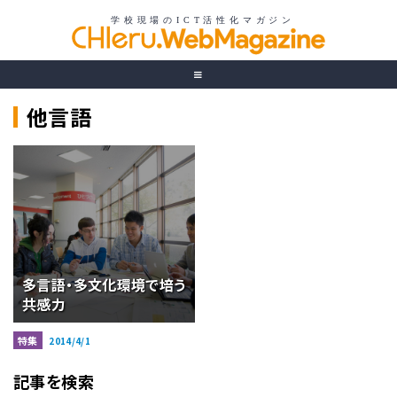
他言語
多言語・多文化環境で培う
共感力
特集
2014/4/1
記事を検索