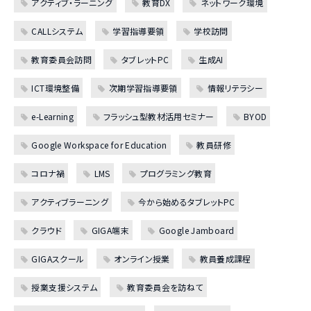
アクティブ・ラーニング
教育DX
ネットワーク環境
CALLシステム
学習指導要領
学校訪問
教育委員会訪問
タブレットPC
生成AI
ICT環境整備
次期学習指導要領
情報リテラシー
e-Learning
フラッシュ型教材活用セミナー
BYOD
Google Workspace for Education
教員研修
コロナ禍
LMS
プログラミング教育
アクティブラーニング
今から始めるタブレットPC
クラウド
GIGA端末
Google Jamboard
GIGAスクール
オンライン授業
教員養成課程
授業支援システム
教育委員会を訪ねて