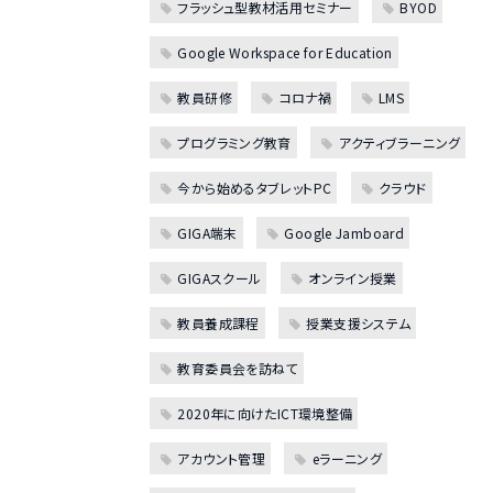
フラッシュ型教材活用セミナー
BYOD
Google Workspace for Education
教員研修
コロナ禍
LMS
プログラミング教育
アクティブラーニング
今から始めるタブレットPC
クラウド
GIGA端末
Google Jamboard
GIGAスクール
オンライン授業
教員養成課程
授業支援システム
教育委員会を訪ねて
2020年に向けたICT環境整備
アカウント管理
eラーニング