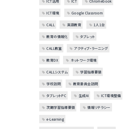
ICT活用
ICT
Chromebook
ICT環境
Google Classroom
CALL
英語教育
1人1台
教育の情報化
タブレット
CALL教室
アクティブ・ラーニング
教育DX
ネットワーク環境
CALLシステム
学習指導要領
学校訪問
教育委員会訪問
タブレットPC
生成AI
ICT環境整備
次期学習指導要領
情報リテラシー
e-Learning