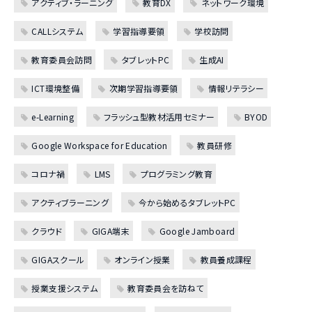
アクティブ・ラーニング
教育DX
ネットワーク環境
CALLシステム
学習指導要領
学校訪問
教育委員会訪問
タブレットPC
生成AI
ICT環境整備
次期学習指導要領
情報リテラシー
e-Learning
フラッシュ型教材活用セミナー
BYOD
Google Workspace for Education
教員研修
コロナ禍
LMS
プログラミング教育
アクティブラーニング
今から始めるタブレットPC
クラウド
GIGA端末
Google Jamboard
GIGAスクール
オンライン授業
教員養成課程
授業支援システム
教育委員会を訪ねて