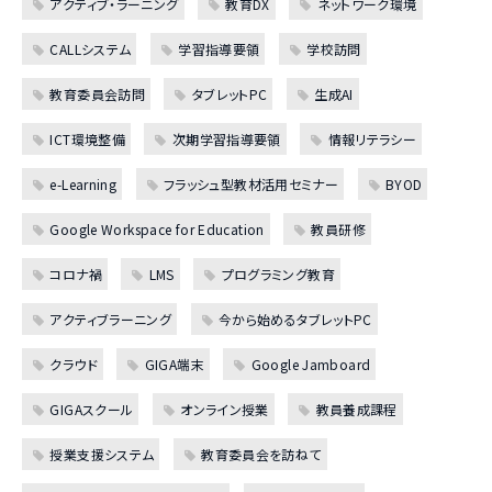
アクティブ・ラーニング
教育DX
ネットワーク環境
CALLシステム
学習指導要領
学校訪問
教育委員会訪問
タブレットPC
生成AI
ICT環境整備
次期学習指導要領
情報リテラシー
e-Learning
フラッシュ型教材活用セミナー
BYOD
Google Workspace for Education
教員研修
コロナ禍
LMS
プログラミング教育
アクティブラーニング
今から始めるタブレットPC
クラウド
GIGA端末
Google Jamboard
GIGAスクール
オンライン授業
教員養成課程
授業支援システム
教育委員会を訪ねて