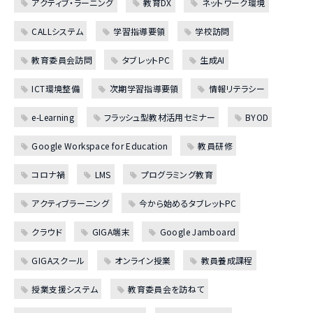
アクティブ・ラーニング
教育DX
ネットワーク環境
CALLシステム
学習指導要領
学校訪問
教育委員会訪問
タブレットPC
生成AI
ICT環境整備
次期学習指導要領
情報リテラシー
e-Learning
フラッシュ型教材活用セミナー
BYOD
Google Workspace for Education
教員研修
コロナ禍
LMS
プログラミング教育
アクティブラーニング
今から始めるタブレットPC
クラウド
GIGA端末
Google Jamboard
GIGAスクール
オンライン授業
教員養成課程
授業支援システム
教育委員会を訪ねて