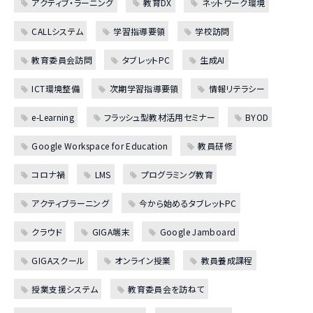
アクティブ・ラーニング
教育DX
ネットワーク環境
CALLシステム
学習指導要領
学校訪問
教育委員会訪問
タブレットPC
生成AI
ICT環境整備
次期学習指導要領
情報リテラシー
e-Learning
フラッシュ型教材活用セミナー
BYOD
Google Workspace for Education
教員研修
コロナ禍
LMS
プログラミング教育
アクティブラーニング
今から始めるタブレットPC
クラウド
GIGA端末
Google Jamboard
GIGAスクール
オンライン授業
教員養成課程
授業支援システム
教育委員会を訪ねて