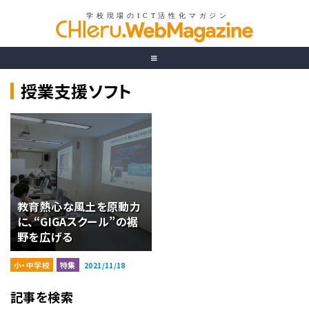
授業支援ソフト
教育熱心な風土を原動力
に、“GIGAスクール”の裾
野を広げる
小・中学校
特集
2021/11/18
記事を検索