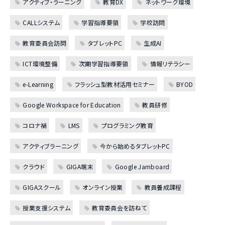
アクティブ・ラーニング
教育DX
ネットワーク環境
CALLシステム
学習指導要領
学校訪問
教育委員会訪問
タブレットPC
生成AI
ICT環境整備
次期学習指導要領
情報リテラシー
e-Learning
フラッシュ型教材活用セミナー
BYOD
Google Workspace for Education
教員研修
コロナ禍
LMS
プログラミング教育
アクティブラーニング
今から始めるタブレットPC
クラウド
GIGA端末
Google Jamboard
GIGAスクール
オンライン授業
教員養成課程
授業支援システム
教育委員会を訪ねて