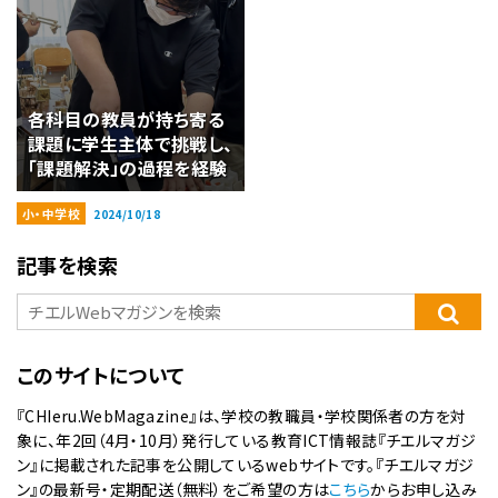
各科目の教員が持ち寄る
課題に学生主体で挑戦し、
「課題解決」の過程を経験
小・中学校
2024/10/18
記事を検索
このサイトについて
『CHIeru.WebMagazine』は、学校の教職員・学校関係者の方を対
象に、年2回（4月・10月）発行している教育ICT情報誌『チエルマガジ
ン』に掲載された記事を公開しているwebサイトです。『チエルマガジ
ン』の最新号・定期配送（無料）をご希望の方は
こちら
からお申し込み