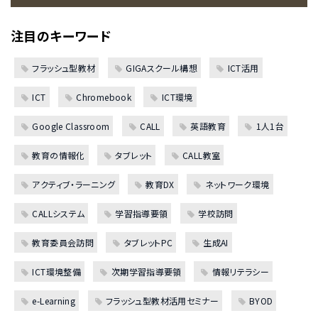
注目のキーワード
フラッシュ型教材
GIGAスクール構想
ICT活用
ICT
Chromebook
ICT環境
Google Classroom
CALL
英語教育
1人1台
教育の情報化
タブレット
CALL教室
アクティブ・ラーニング
教育DX
ネットワーク環境
CALLシステム
学習指導要領
学校訪問
教育委員会訪問
タブレットPC
生成AI
ICT環境整備
次期学習指導要領
情報リテラシー
e-Learning
フラッシュ型教材活用セミナー
BYOD