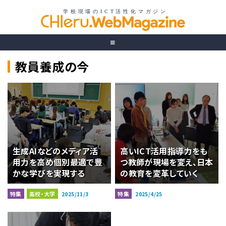
教員養成の今
生成AIなどのメディア活
高いICT活用指導力をも
用力を高め個別最適で豊
つ教師が現場を変え、日本
かな学びを実現する
の教育を変革していく
特集
高校・大学
特集
2025/11/3
2025/4/25