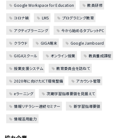
Google Workspace for Education
教員研修
コロナ禍
LMS
プログラミング教育
アクティブラーニング
今から始めるタブレットPC
クラウド
GIGA端末
Google Jamboard
GIGAスクール
オンライン授業
教員養成課程
授業支援システム
教育委員会を訪ねて
2020年に向けたICT環境整備
アカウント管理
eラーニング
次期学習指導要領を見据えて
情報リテラシー連続セミナー
新学習指導要領
情報活用能力
協力企業