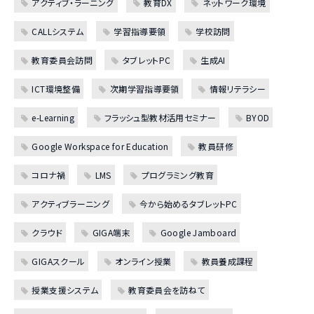
アクティブ・ラーニング
教育DX
ネットワーク環境
CALLシステム
学習指導要領
学校訪問
教育委員会訪問
タブレットPC
生成AI
ICT環境整備
次期学習指導要領
情報リテラシー
e-Learning
フラッシュ型教材活用セミナー
BYOD
Google Workspace for Education
教員研修
コロナ禍
LMS
プログラミング教育
アクティブラーニング
今から始めるタブレットPC
クラウド
GIGA端末
Google Jamboard
GIGAスクール
オンライン授業
教員養成課程
授業支援システム
教育委員会を訪ねて