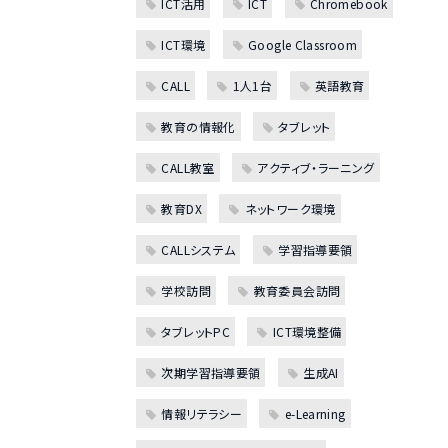
ICT活用
ICT
Chromebook
ICT環境
Google Classroom
CALL
1人1台
英語教育
教育の情報化
タブレット
CALL教室
アクティブ・ラーニング
教育DX
ネットワーク環境
CALLシステム
学習指導要領
学校訪問
教育委員会訪問
タブレットPC
ICT環境整備
次期学習指導要領
生成AI
情報リテラシー
e-Learning