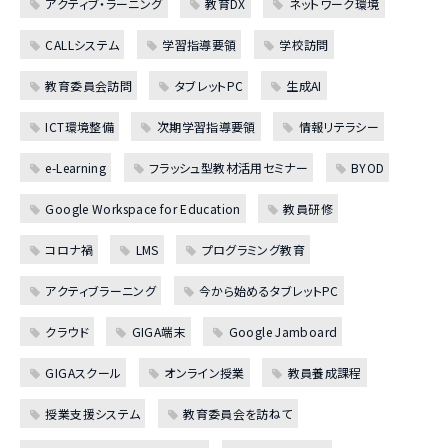
アクティブ・ラーニング
教育DX
ネットワーク環境
CALLシステム
学習指導要領
学校訪問
教育委員会訪問
タブレットPC
生成AI
ICT環境整備
次期学習指導要領
情報リテラシー
e-Learning
フラッシュ型教材活用セミナー
BYOD
Google Workspace for Education
教員研修
コロナ禍
LMS
プログラミング教育
アクティブラーニング
今から始めるタブレットPC
クラウド
GIGA端末
Google Jamboard
GIGAスクール
オンライン授業
教員養成課程
授業支援システム
教育委員会を訪ねて