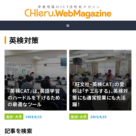
英検対策
『旺文社・英検CAT』の愛
『英検CAT』は、英語学習
称は「チエルする」。英検対
のハードルを下げるため
策にも通常授業にも大活
の最適なツール
躍！
高校・大学
高校・大学
2018/6/15
2015/4/10
記事を検索