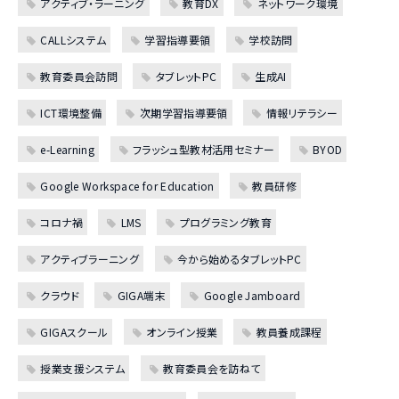
アクティブ・ラーニング
教育DX
ネットワーク環境
CALLシステム
学習指導要領
学校訪問
教育委員会訪問
タブレットPC
生成AI
ICT環境整備
次期学習指導要領
情報リテラシー
e-Learning
フラッシュ型教材活用セミナー
BYOD
Google Workspace for Education
教員研修
コロナ禍
LMS
プログラミング教育
アクティブラーニング
今から始めるタブレットPC
クラウド
GIGA端末
Google Jamboard
GIGAスクール
オンライン授業
教員養成課程
授業支援システム
教育委員会を訪ねて