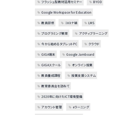
フラッシュ型教材活用セミナー
BYOD
Google Workspace for Education
教員研修
コロナ禍
LMS
プログラミング教育
アクティブラーニング
今から始めるタブレットPC
クラウド
GIGA端末
Google Jamboard
GIGAスクール
オンライン授業
教員養成課程
授業支援システム
教育委員会を訪ねて
2020年に向けたICT環境整備
アカウント管理
eラーニング