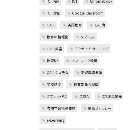
ICT活用
ICT
Chromebook
ICT環境
Google Classroom
CALL
英語教育
1人1台
教育の情報化
タブレット
CALL教室
アクティブ・ラーニング
教育DX
ネットワーク環境
CALLシステム
学習指導要領
学校訪問
教育委員会訪問
タブレットPC
生成AI
ICT環境整備
次期学習指導要領
情報リテラシー
e-Learning