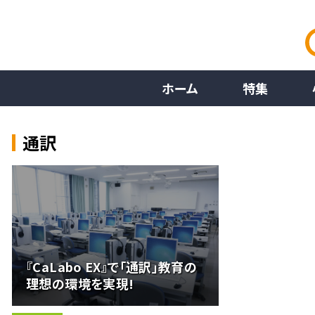
ホーム
特集
通訳
『CaLabo EX』で「通訳」教育の
理想の環境を実現!