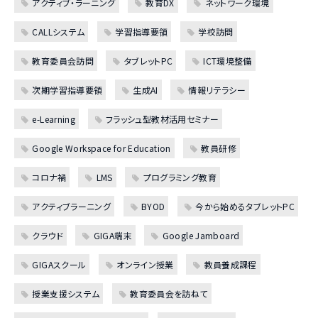
アクティブ・ラーニング
教育DX
ネットワーク環境
CALLシステム
学習指導要領
学校訪問
教育委員会訪問
タブレットPC
ICT環境整備
次期学習指導要領
生成AI
情報リテラシー
e-Learning
フラッシュ型教材活用セミナー
Google Workspace for Education
教員研修
コロナ禍
LMS
プログラミング教育
アクティブラーニング
BYOD
今から始めるタブレットPC
クラウド
GIGA端末
Google Jamboard
GIGAスクール
オンライン授業
教員養成課程
授業支援システム
教育委員会を訪ねて