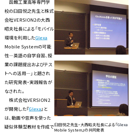
函館工業高等専門学
校の臼田悦之先生と株式
会社VERSION2の大西
昭夫社長による「モバイル
環境を利用した
Glexa
Mobile Systemの可能
性―英語の自学自習、授
業の課題提出およびテス
トへの活用―」と題され
た研究発表・実践報告が
なされた。
株式会社VERSION2
が開発した『
Glexa
』と
は、動画や音声を使った
臼田悦之先生・大西昭夫社長による『
Glexa
疑似体験型教材を作成で
Mobile System』の共同発表