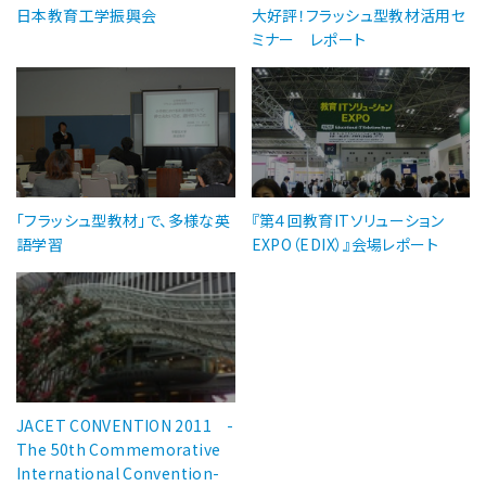
日本教育工学振興会
大好評！フラッシュ型教材活用セ
ミナー レポート
「フラッシュ型教材」で、多様な英
『第４回教育ITソリューション
語学習
EXPO（EDIX）』会場レポート
JACET CONVENTION 2011 -
The 50th Commemorative
International Convention-