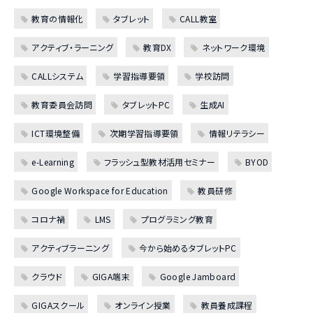
教育の情報化
タブレット
CALL教室
アクティブ・ラーニング
教育DX
ネットワーク環境
CALLシステム
学習指導要領
学校訪問
教育委員会訪問
タブレットPC
生成AI
ICT環境整備
次期学習指導要領
情報リテラシー
e-Learning
フラッシュ型教材活用セミナー
BYOD
Google Workspace for Education
教員研修
コロナ禍
LMS
プログラミング教育
アクティブラーニング
今から始めるタブレットPC
クラウド
GIGA端末
Google Jamboard
GIGAスクール
オンライン授業
教員養成課程