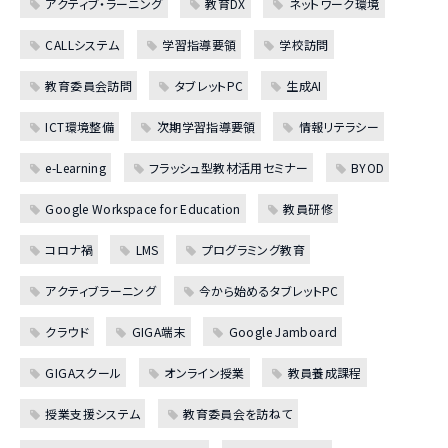
アクティブ・ラーニング
教育DX
ネットワーク環境
CALLシステム
学習指導要領
学校訪問
教育委員会訪問
タブレットPC
生成AI
ICT環境整備
次期学習指導要領
情報リテラシー
e-Learning
フラッシュ型教材活用セミナー
BYOD
Google Workspace for Education
教員研修
コロナ禍
LMS
プログラミング教育
アクティブラーニング
今から始めるタブレットPC
クラウド
GIGA端末
Google Jamboard
GIGAスクール
オンライン授業
教員養成課程
授業支援システム
教育委員会を訪ねて