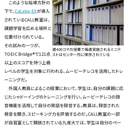
このような指導方針の
下で、
CaLabo EX
が導入
されているCALL教室は、
課題学習を広める場所と
位置付けられている。
その試みの一つが、
週400コマの授業で毎週実施されるミニテ
TOEIC Bridge®で121点
ストはセンター内に保存されている
以上のスコアを持つ上級
レベルの学生を対象に行われる、ムービーテレコを活用したトレ
ーニングだ。
外国人教員によるこの授業において、学生は、自分の課題に応
じたシャドーイングのトレーニングを行い、ムービーテレコの録
音機能を活用して自分の発話を録音する。教員は、録音された
発音を聞き、スピーキング力を評価するのだ。CALL教室の一部
が自習室として開放されている九産大では、学生は自分のペー