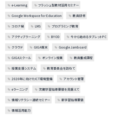
e-Learning
フラッシュ型教材活用セミナー
Google Workspace for Education
教員研修
コロナ禍
LMS
プログラミング教育
アクティブラーニング
BYOD
今から始めるタブレットPC
クラウド
GIGA端末
Google Jamboard
GIGAスクール
オンライン授業
教員養成課程
授業支援システム
教育委員会を訪ねて
2020年に向けたICT環境整備
アカウント管理
eラーニング
次期学習指導要領を見据えて
情報リテラシー連続セミナー
新学習指導要領
情報活用能力