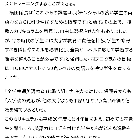
スでトレーニングすることができる。
横田係長は「これからの課題は、ポテンシャルの高い学生の英
語力をさらに引き伸ばすための指導です」と話す。その上で、「複
数のカリキュラムを用意し、自由に選択させた年もありました
が、今の時代の学生には大学が教育に責任を持ち、学生が修得
すべき科目やスキルを必須化し、全員がレベルに応じて学習する
環境を整えることが必要です」と強調した。同プログラムの目標
は、TOEIC®テストで730点レベルの英語力を持つ学生を育てる
ことだ。
「全学共通英語教育」に取り組む九産大に対して、保護者からも
「入学後の対応が、他の大学よりも手厚い」という高い評価と信
頼を得ているという。
このカリキュラムも平成20年度には４年目を迎え、初めての卒業
生を輩出する。英語力に自信を付けた学生たちがどんな進路を
選ぶか、プロジェクトの成果が実を結ぶ年となる。