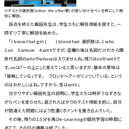
小テストの選択肢（other、the other等）の使い分けをペンを例にして明
快に解説。
採点を終えた飯田先生は、学生たちに解答用紙を戻すと、一
問ずつ丁寧に解説を始めた。
「I know that girl ( ) blond hair. 選択肢は、1.who
2.on 3.whose 4.withですが、空欄の後は名詞だけだから関
係代名詞のwhoやwhoseは入りませんね。残りはonかwithで
す。onは『〜の上に』と覚えていると思いますが、基本の意味は
『接触している』です。 ブロンドヘアーがくっついている、という
のはおかしいよね。ですから、答はwith」
分かりやすい飯田先生の説明に、学生たちは時折うなずきな
がらペンを走らせた。返されたばかりのテスト用紙を前に、自分
が間違えた問題にはより色濃くポイントを書き込んでいく。
その後、残りの１５分を再びe-Learningの個別学習の時間に
あてて、その日の講義は終了した。