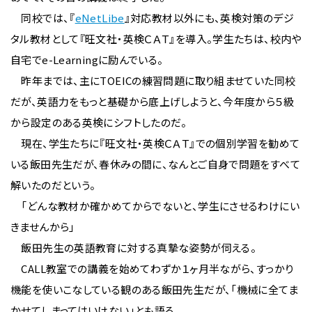
同校では、『
eNetLibe
』対応教材以外にも、英検対策のデジ
タル教材として『旺文社・英検ＣＡＴ』を導入。学生たちは、校内や
自宅でe-Learningに励んでいる。
昨年までは、主にTOEICの練習問題に取り組ませていた同校
だが、英語力をもっと基礎から底上げしようと、今年度から５級
から設定のある英検にシフトしたのだ。
現在、学生たちに『旺文社・英検ＣＡＴ』での個別学習を勧めて
いる飯田先生だが、春休みの間に、なんとご自身で問題をすべて
解いたのだという。
「どんな教材か確かめてからでないと、学生にさせるわけにい
きませんから」
飯田先生の英語教育に対する真摯な姿勢が伺える。
CALL教室での講義を始めてわずか１ヶ月半ながら、すっかり
機能を使いこなしている観のある飯田先生だが、「機械に全てま
かせてしまってはいけない」とも語る。