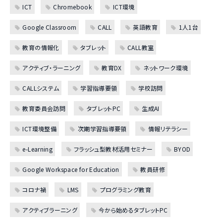
ICT
Chromebook
ICT環境
Google Classroom
CALL
英語教育
1人1台
教育の情報化
タブレット
CALL教室
アクティブ・ラーニング
教育DX
ネットワーク環境
CALLシステム
学習指導要領
学校訪問
教育委員会訪問
タブレットPC
生成AI
ICT環境整備
次期学習指導要領
情報リテラシー
e-Learning
フラッシュ型教材活用セミナー
BYOD
Google Workspace for Education
教員研修
コロナ禍
LMS
プログラミング教育
アクティブラーニング
今から始めるタブレットPC