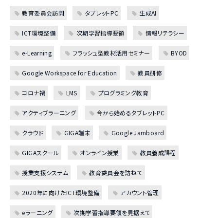
教育委員会訪問
タブレットPC
生成AI
ICT環境整備
次期学習指導要領
情報リテラシー
e-Learning
フラッシュ型教材活用セミナー
BYOD
Google Workspace for Education
教員研修
コロナ禍
LMS
プログラミング教育
アクティブラーニング
今から始めるタブレットPC
クラウド
GIGA端末
Google Jamboard
GIGAスクール
オンライン授業
教員養成課程
授業支援システム
教育委員会を訪ねて
2020年に向けたICT環境整備
アカウント管理
eラーニング
次期学習指導要領を見据えて