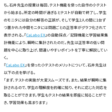
ち。石井先生の授業は毎回、テスト機能を使った自作の小テスト
から始まる。所定の時間が過ぎるとテストが自動で終了し、学生
のモニタには自分の解答の正誤が、そして学生2人の間に1台ず
つ置かれた中間モニタには問題ごとの正答率がグラフ化されて
表示される。『
CaLabo EX
』の自動採点／記録機能と学習結果集
計機能により、瞬時に集計されたのだ。先生は正答率の低い問
題を中心に取り上げ、間違いやすいポイントを丁寧に解説してい
く。
『
CaLabo EX
』を使った小テストのメリットについて、石井先生は
以下の点を挙げる。
「まず、テストの実施が大変スムーズです。また、結果が瞬時に集
計されるので、学生の理解度を的確に知り、それに応じた対応を
取ることができます。学生もテストの結果を即座に知ることがで
き、学習効果も高まります」