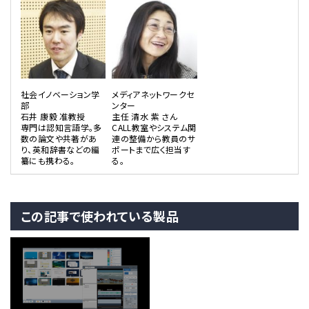
社会イノベーション学
メディアネットワークセ
部
ンター
石井 康毅 准教授
主任 清水 紫 さん
専門は認知言語学。多
CALL教室やシステム関
数の論文や共著があ
連の整備から教員のサ
り、英和辞書などの編
ポートまで広く担当す
纂にも携わる。
る。
この記事で使われている製品