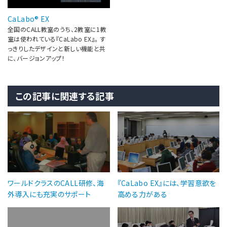
CaLabo® EX
全国のCALL教室のうち、2教室に1教
室は使われている『CaLabo EX』。 す
っきりしたデザインと新しい機能と共
に、バージョンアップ！
この記事に関連する記事
ワールドクラスのCALL研修、海
『CaLabo EX』には、学習意欲を
外導入にも充実のサポート
高める力がある