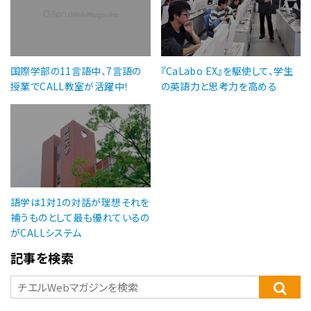
国際学部の11言語中、7言語の
『CaLabo EX』を駆使して、学生
授業でCALL教室が活躍中！
の英語力と思考力を高める
語学は1対1の対話が理想それを
補うものとして最も優れているの
がCALLシステム
記事を検索