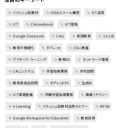
フラッシュ型教材
GIGAスクール構想
ICT活用
ICT
Chromebook
ICT環境
Google Classroom
CALL
英語教育
1人1台
教育の情報化
タブレット
CALL教室
アクティブ・ラーニング
教育DX
ネットワーク環境
CALLシステム
学習指導要領
学校訪問
教育委員会訪問
タブレットPC
生成AI
ICT環境整備
次期学習指導要領
情報リテラシー
e-Learning
フラッシュ型教材活用セミナー
BYOD
Google Workspace for Education
教員研修