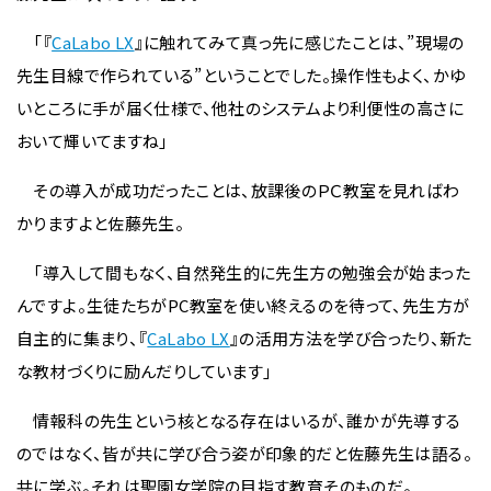
「『
CaLabo LX
』に触れてみて真っ先に感じたことは、”現場の
先生目線で作られている”ということでした。操作性もよく、かゆ
いところに手が届く仕様で、他社のシステムより利便性の高さに
おいて輝いてますね」
その導入が成功だったことは、放課後のＰＣ教室を見ればわ
かりますよと佐藤先生。
「導入して間もなく、自然発生的に先生方の勉強会が始まった
んですよ。生徒たちがPC教室を使い終えるのを待って、先生方が
自主的に集まり、『
CaLabo LX
』の活用方法を学び合ったり、新た
な教材づくりに励んだりしています」
情報科の先生という核となる存在はいるが、誰かが先導する
のではなく、皆が共に学び合う姿が印象的だと佐藤先生は語る。
共に学ぶ。それは聖園女学院の目指す教育そのものだ。