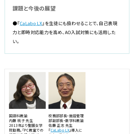
課題と今後の展望
●『
CaLabo LX
』を生徒にも扱わせることで、自己表現
力と即時対応能力を高め、AO入試対策にも活用した
い。
国語科教諭
校務部部長・施設管理
内藤 桃子 先生
部副部長・数学科教諭
2013年より聖園女学
佐藤 正志 先生
院勤務。「PC教室での
『
CaLabo LX
』導入に