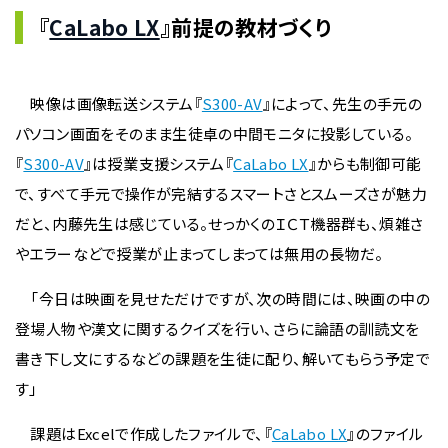
『
CaLabo LX
』前提の教材づくり
映像は画像転送システム『
S300-AV
』によって、先生の手元の
パソコン画面をそのまま生徒卓の中間モニタに投影している。
『
S300-AV
』は授業支援システム『
CaLabo LX
』からも制御可能
で、すべて手元で操作が完結するスマートさとスムーズさが魅力
だと、内藤先生は感じている。せっかくのＩＣＴ機器群も、煩雑さ
やエラーなどで授業が止まってしまっては無用の長物だ。
「今日は映画を見せただけですが、次の時間には、映画の中の
登場人物や漢文に関するクイズを行い、さらに論語の訓読文を
書き下し文にするなどの課題を生徒に配り、解いてもらう予定で
す」
課題はExcelで作成したファイルで、『
CaLabo LX
』のファイル