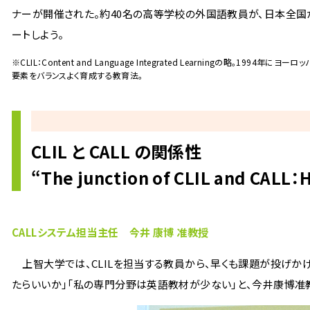
ナーが開催された。約40名の高等学校の外国語教員が、日本全国
ートしよう。
※CLIL：Content and Language Integrated Learningの略
要素をバランスよく育成する教育法。
CLIL と CALL の関係性
“The junction of CLIL and CALL：
CALLシステム担当主任 今井 康博 准教授
上智大学では、CLILを担当する教員から、早くも課題が投げか
たらいいか」「私の専門分野は英語教材が少ない」と、今井康博准教