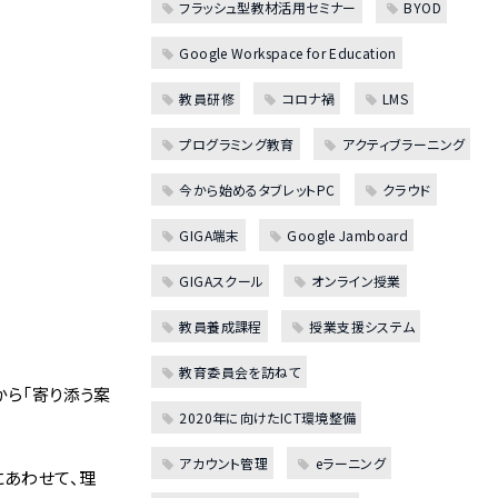
フラッシュ型教材活用セミナー
BYOD
Google Workspace for Education
教員研修
コロナ禍
LMS
プログラミング教育
アクティブラーニング
今から始めるタブレットPC
クラウド
GIGA端末
Google Jamboard
GIGAスクール
オンライン授業
教員養成課程
授業支援システム
教育委員会を訪ねて
から「寄り添う案
2020年に向けたICT環境整備
アカウント管理
eラーニング
にあわせて、理