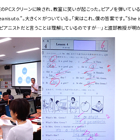
のPCスクリーンに映され、教室に笑いが起こった。ピアノを弾いてい
peanisuto.”。大きく×がついている。「実はこれ、僕の答案です。”She is a 
がピアニストだと言うことは理解しているのですが…」と渡部教授が明か