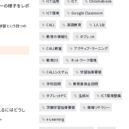
ICT活用
ICT
Chromebook
ナーの様子をレポ
ICT環境
Google Classroom
CALL
英語教育
1人1台
・協同学習という四つの
教育の情報化
タブレット
CALL教室
アクティブ・ラーニング
教育DX
ネットワーク環境
CALLシステム
学習指導要領
学校訪問
教育委員会訪問
タブレットPC
生成AI
ICT環境整備
次期学習指導要領
情報リテラシー
えるにはどうし
。
e-Learning