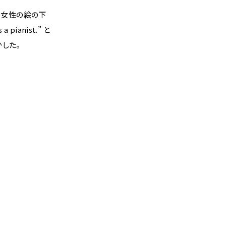
る女性の絵の下
pianist.” と
した。