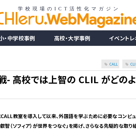
小・中学校事例
高校・大学事例
イベントレ
CALL
CLI
戦- 高校では上智の CLIL がどの
年にCALL教室を導入して以来、外国語を学ぶために必要なコンピ
は「叡智（ソフィア）が世界をつなぐ」を掲げ、さらなる先駆的な取り