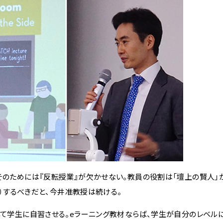
そのためには『反転授業』が欠かせない。教員の役割は「壇上の賢人」
he Side）するべきだと、今井准教授は続ける。
して学生に自習させる。eラーニング教材ならば、学生が自分のレベル