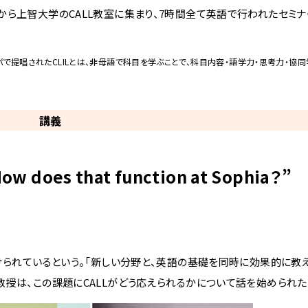
から上智大学のCALL教室に集まり、7時間全て英語で行われたセミ
。1994年にヨーロッパで提唱されたCLILとは、非母語で科目を学ぶことで、科目内容・語学力・思考力
講義
How does that function at Sophia？”
けられているという。「新しい分野と、英語の基礎を同時に効果的に教
授は、この課題にCALLがどう応えられるかについて話を始められた